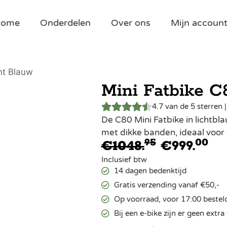
Home
Onderdelen
Over ons
Mijn accoun
ht Blauw
Mini Fatbike C
4.7 van de 5 sterren 
De C80 Mini Fatbike in lichtbl
met dikke banden, ideaal voor 
95
00
€
1048.
€
999.
Inclusief btw
14 dagen bedenktijd
Gratis verzending vanaf €50,-
Op voorraad, voor 17:00 bestel
Bij een e-bike zijn er geen ext