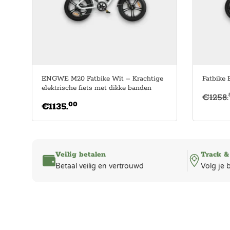
ENGWE M20 Fatbike Wit – Krachtige
Fatbike
elektrische fiets met dikke banden
€
1258.
00
€
1135.
Veilig betalen
Track &
Betaal veilig en vertrouwd
Volg je 