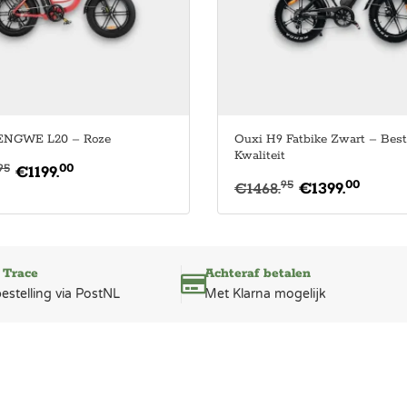
 ENGWE L20 – Roze
Ouxi H9 Fatbike Zwart – Best
Kwaliteit
00
95
€
1199.
00
95
€
1468.
€
1399.
 Trace
Achteraf betalen
bestelling via PostNL
Met Klarna mogelijk