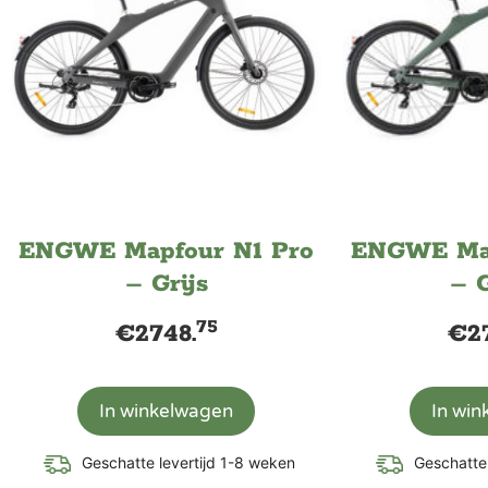
ENGWE Mapfour N1 Pro
ENGWE Map
– Grijs
– 
75
€
2748.
€
2
In winkelwagen
In wi
Geschatte levertijd 1-8 weken
Geschatte 