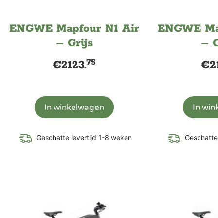
ENGWE Mapfour N1 Air
ENGWE Map
– Grijs
– 
75
€
2123.
€
2
In winkelwagen
In wi
Geschatte levertijd 1-8 weken
Geschatte 