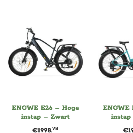
ENGWE E26 – Hoge
ENGWE E
instap – Zwart
instap
75
€
1998.
€
1