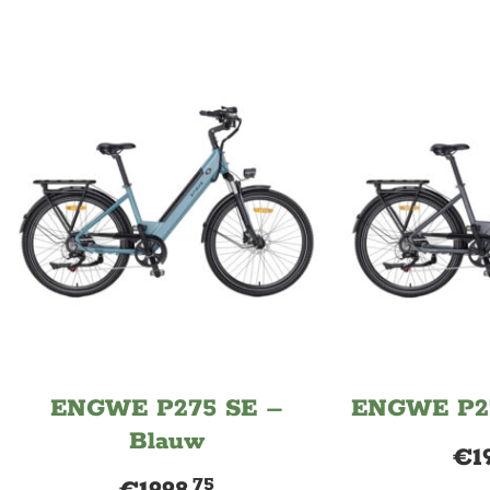
ENGWE P275 SE –
ENGWE P27
Blauw
€
1
75