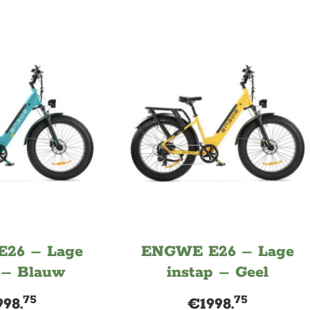
26 – Lage
ENGWE E26 – Lage
 – Blauw
instap – Geel
75
75
998.
€
1998.