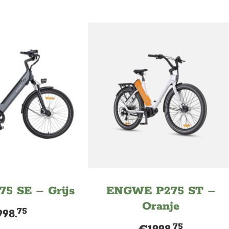
5 SE – Grijs
ENGWE P275 ST –
Oranje
75
998.
75