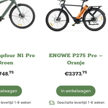
four N1 Pro
ENGWE P275 Pro –
Groen
Oranje
75
75
748.
€
2373.
nkelwagen
In winkelwagen
levertijd 1-8 weken
Geschatte levertijd 1-8 weken