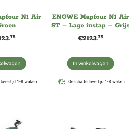
four N1 Air
ENGWE Mapfour N1 Air
Groen
ST – Lage instap – Grij
75
75
123.
€
2123.
nkelwagen
In winkelwagen
levertijd 1-8 weken
Geschatte levertijd 1-8 weken