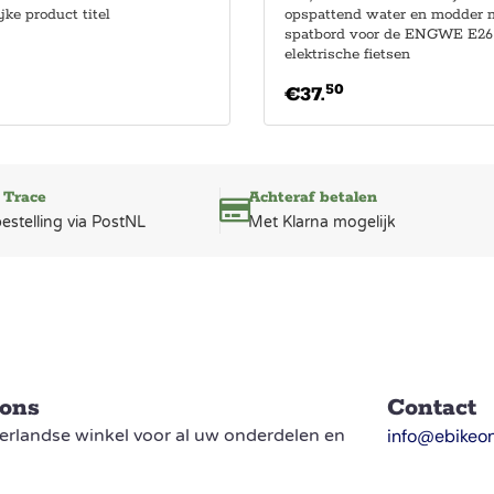
jke product titel
opspattend water en modder m
spatbord voor de ENGWE E26
elektrische fietsen
50
€
37.
 Trace
Achteraf betalen
bestelling via PostNL
Met Klarna mogelijk
 ons
Contact
rlandse winkel voor al uw onderdelen en
info@ebikeon