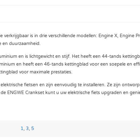
erkrijgbaar is in drie verschillende modellen: Engine X, Engine P
tie en duurzaamheid.
nium en is lichtgewicht en stijf. Het heeft een 44-tands kettingbla
nium en heeft een 46-tands kettingblad voor een soepele en effic
tingblad voor maximale prestaties.
ektrische fietsen en zijn eenvoudig te installeren. Ze zijn ontwo
t de ENGWE Crankset kunt u uw elektrische fiets upgraden en geniet
1
,
3
,
5