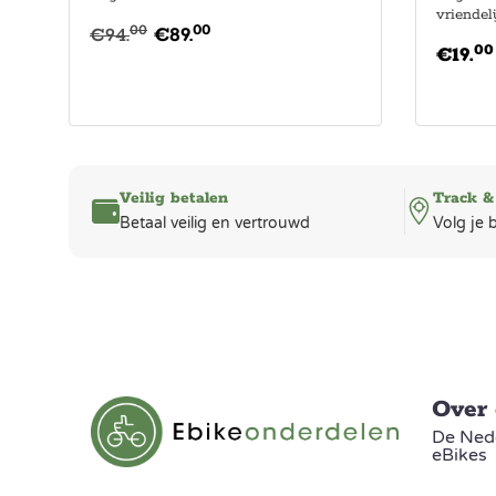
vriendeli
00
00
€
94.
€
89.
00
€
19.
Veilig betalen
Track &
Betaal veilig en vertrouwd
Volg je 
Over
De Nede
eBikes