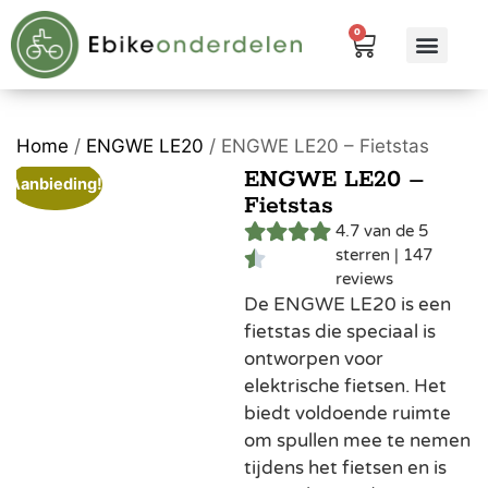
0
eBike me
Alle pr
Home
/
ENGWE LE20
/ ENGWE LE20 – Fietstas
ENGWE LE20 –
Aanbieding!
Fietstas
4.7 van de 5
sterren | 147
reviews
De ENGWE LE20 is een
fietstas die speciaal is
ontworpen voor
elektrische fietsen. Het
biedt voldoende ruimte
om spullen mee te nemen
tijdens het fietsen en is