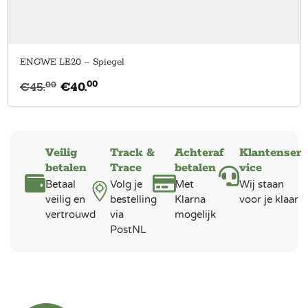
ENGWE LE20 – Spiegel
00
00
€
45.
€
40.
Veilig
Track &
Achteraf
Klantenser
betalen
Trace
betalen
vice
Betaal
Volg je
Met
Wij staan
veilig en
bestelling
Klarna
voor je klaar
vertrouwd
via
mogelijk
PostNL