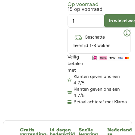
Op voorraad
15 op voorraad
In winkelwa
Geschatte
levertijd 1-8 weken
Veilig
betalen
met
Klanten geven ons een
4.7/5
Klanten geven ons een
4.7/5
Betaal achteraf met Klarna
Gratis
14 dagen
Snelle
Nederland
verzending
bedenktijd
levering
se