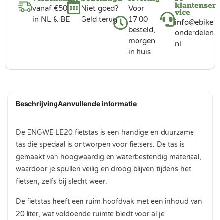
klantenser
vanaf €50
Niet goed?
Voor
vice
in NL & BE
Geld terug
17:00
info@ebike
besteld,
onderdelen.
morgen
nl
in huis
Beschrijving
Aanvullende informatie
De ENGWE LE20 fietstas is een handige en duurzame
tas die speciaal is ontworpen voor fietsers. De tas is
gemaakt van hoogwaardig en waterbestendig materiaal,
waardoor je spullen veilig en droog blijven tijdens het
fietsen, zelfs bij slecht weer.
De fietstas heeft een ruim hoofdvak met een inhoud van
20 liter, wat voldoende ruimte biedt voor al je