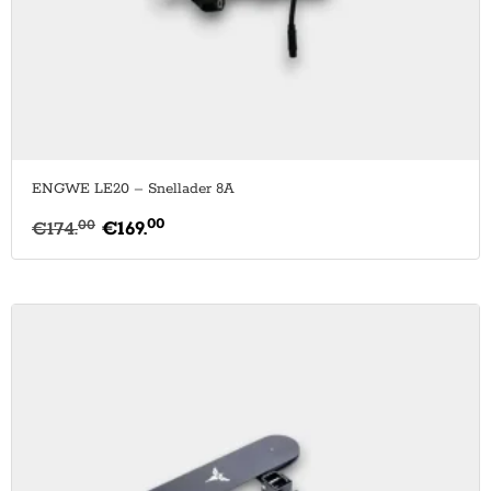
ENGWE LE20 – Snellader 8A
00
00
€
174.
€
169.