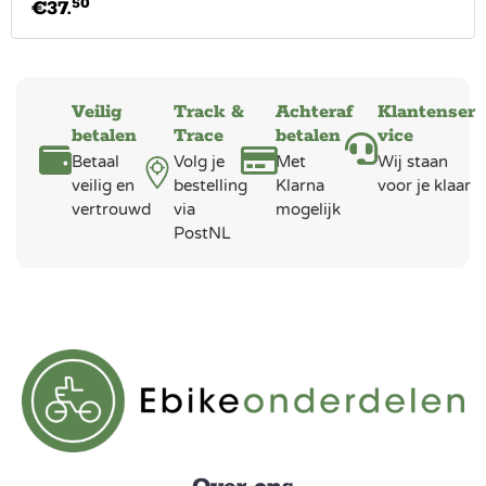
50
€
37.
Veilig
Track &
Achteraf
Klantenser
betalen
Trace
betalen
vice
Betaal
Volg je
Met
Wij staan
veilig en
bestelling
Klarna
voor je klaar
vertrouwd
via
mogelijk
PostNL