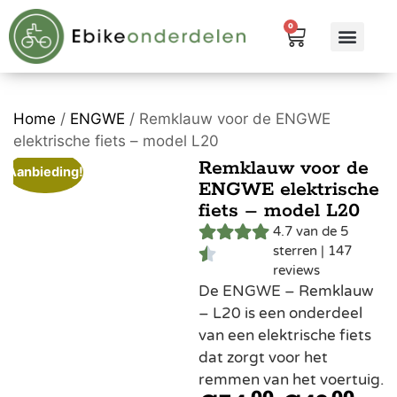
0
eBike me
Alle pr
Home
/
ENGWE
/ Remklauw voor de ENGWE
elektrische fiets – model L20
Remklauw voor de
Aanbieding!
ENGWE elektrische
fiets – model L20
4.7 van de 5
sterren | 147
reviews
De ENGWE – Remklauw
– L20 is een onderdeel
van een elektrische fiets
dat zorgt voor het
remmen van het voertuig.