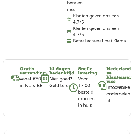
betalen
met
Klanten geven ons een
4.7/5
Klanten geven ons een
4.7/5
Betaal achteraf met Klarna
Gratis
14 dagen
Snelle
Nederland
verzending
bedenktijd
levering
se
klantenser
vanaf €50
Niet goed?
Voor
vice
in NL & BE
Geld terug
17:00
info@ebike
besteld,
onderdelen.
morgen
nl
in huis