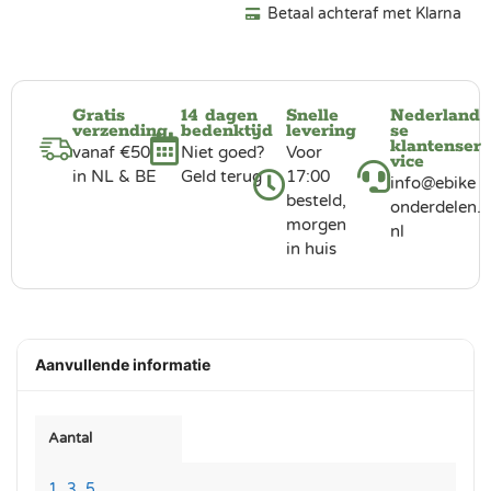
Betaal achteraf met Klarna
Gratis
14 dagen
Snelle
Nederland
verzending
bedenktijd
levering
se
klantenser
vanaf €50
Niet goed?
Voor
vice
in NL & BE
Geld terug
17:00
info@ebike
besteld,
onderdelen.
morgen
nl
in huis
Aanvullende informatie
Aantal
1
,
3
,
5