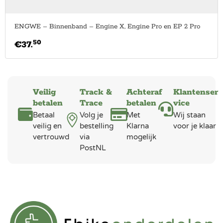
ENGWE – Binnenband – Engine X, Engine Pro en EP 2 Pro
50
€
37.
Veilig
Track &
Achteraf
Klantenser
betalen
Trace
betalen
vice
Betaal
Volg je
Met
Wij staan
veilig en
bestelling
Klarna
voor je klaar
vertrouwd
via
mogelijk
PostNL