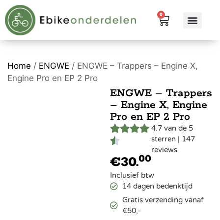
0
eBike me
Alle pr
Home
/
ENGWE
/ ENGWE – Trappers – Engine X,
Engine Pro en EP 2 Pro
ENGWE – Trappers
– Engine X, Engine
Pro en EP 2 Pro
4.7 van de 5
sterren | 147
reviews
00
€
30.
Inclusief btw
14 dagen bedenktijd
Gratis verzending vanaf
€50,-