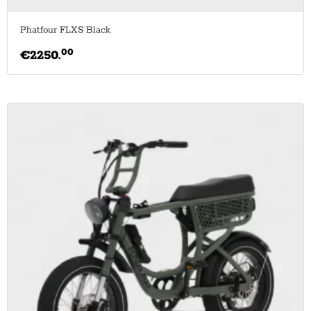
Phatfour FLXS Black
00
€
2250.