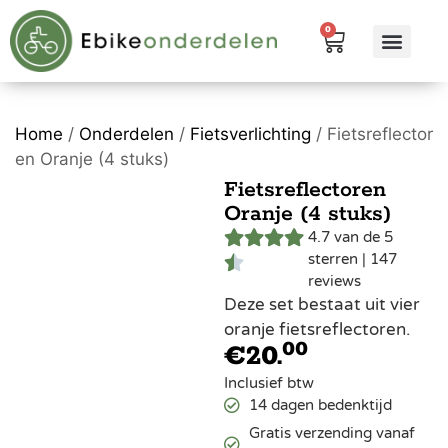
0
eBike me
Alle pr
Home
/
Onderdelen
/
Fietsverlichting
/ Fietsreflector
en Oranje (4 stuks)
Fietsreflectoren
Oranje (4 stuks)
4.7 van de 5
sterren | 147
reviews
Deze set bestaat uit vier
oranje fietsreflectoren.
00
€
20.
Inclusief btw
14 dagen bedenktijd
Gratis verzending vanaf