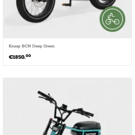
Knaap BCN Deep Green
00
€
1850.