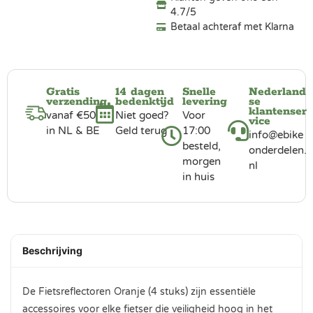
4.7/5
Betaal achteraf met Klarna
Gratis
14 dagen
Snelle
Nederland
verzending
bedenktijd
levering
se
klantenser
vanaf €50
Niet goed?
Voor
vice
in NL & BE
Geld terug
17:00
info@ebike
besteld,
onderdelen.
morgen
nl
in huis
Beschrijving
De Fietsreflectoren Oranje (4 stuks) zijn essentiële
accessoires voor elke fietser die veiligheid hoog in het