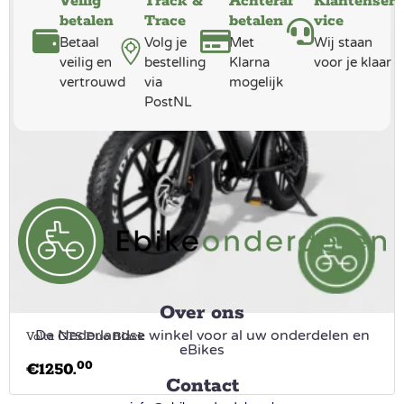
Veilig
Track &
Achteraf
Klantenser
betalen
Trace
betalen
vice
Betaal
Volg je
Met
Wij staan
veilig en
bestelling
Klarna
voor je klaar
vertrouwd
via
mogelijk
PostNL
Over ons
De Nederlandse winkel voor al uw onderdelen en
Volta GTS Duo Black
eBikes
00
€
1250.
Contact