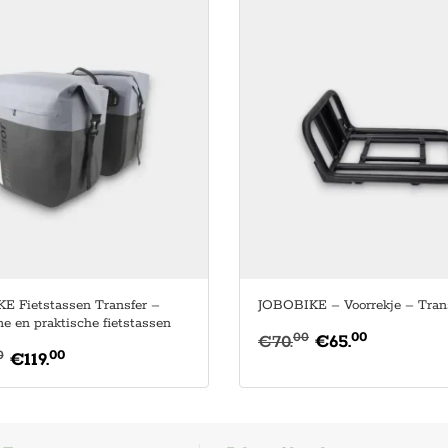
E Fietstassen Transfer –
JOBOBIKE – Voorrekje – Tran
 en praktische fietstassen
00
00
€
70.
€
65.
00
0
€
119.