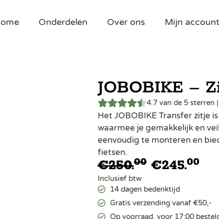
Home
Onderdelen
Over ons
Mijn accoun
JOBOBIKE – Zit
4.7 van de 5 sterren 
Het JOBOBIKE Transfer zitje is
waarmee je gemakkelijk en veili
eenvoudig te monteren en biedt
fietsen.
00
00
€
250.
€
245.
Inclusief btw
14 dagen bedenktijd
Gratis verzending vanaf €50,-
Op voorraad, voor 17:00 bestel