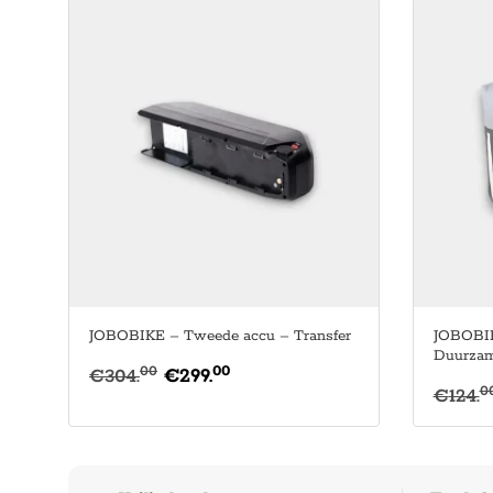
JOBOBIKE – Tweede accu – Transfer
JOBOBIK
Duurzame
00
00
€
304.
€
299.
0
€
124.