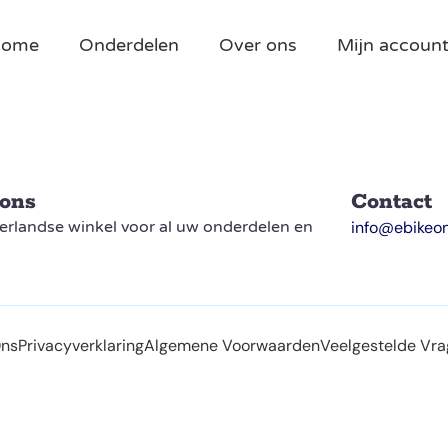
Home
Onderdelen
Over ons
Mijn accoun
 ons
Contact
rlandse winkel voor al uw onderdelen en
info@ebikeon
Ons
Privacyverklaring
Algemene Voorwaarden
Veelgestelde Vr