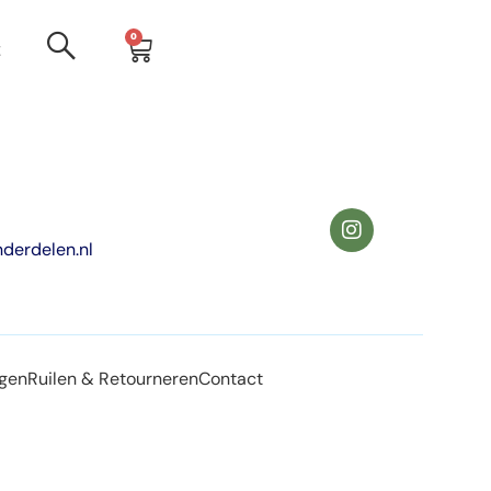
0
t
derdelen.nl
agen
Ruilen & Retourneren
Contact