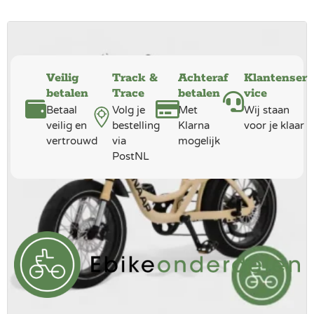
Veilig
Track &
Achteraf
Klantenser
betalen
Trace
betalen
vice
Betaal
Volg je
Met
Wij staan
veilig en
bestelling
Klarna
voor je klaar
vertrouwd
via
mogelijk
PostNL