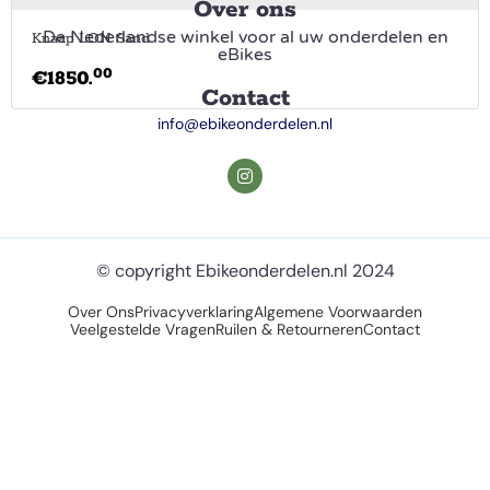
Over ons
De Nederlandse winkel voor al uw onderdelen en
Knaap LON Sand
eBikes
00
€
1850.
Contact
info@ebikeonderdelen.nl
© copyright Ebikeonderdelen.nl 2024
Over Ons
Privacyverklaring
Algemene Voorwaarden
Veelgestelde Vragen
Ruilen & Retourneren
Contact