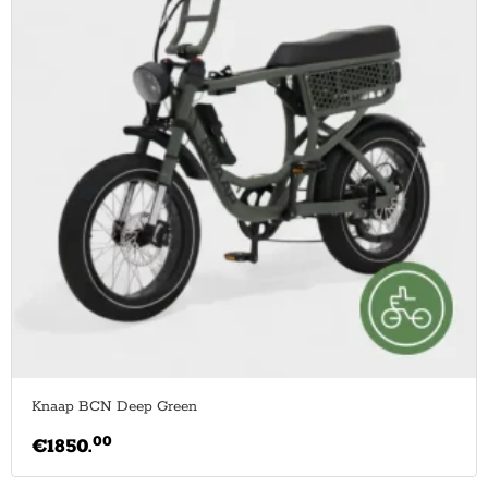
Knaap BCN Deep Green
00
€
1850.