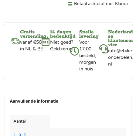
Betaal achteraf met Klarna
Gratis
14 dagen
Snelle
Nederland
verzending
bedenktijd
levering
se
klantenser
vanaf €50
Niet goed?
Voor
vice
in NL & BE
Geld terug
17:00
info@ebike
besteld,
onderdelen.
morgen
nl
in huis
Aanvullende informatie
Aantal
1
,
3
,
5