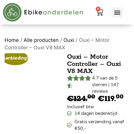
0
eBike me
Alle pr
Home
/
Alle producten
/
Ouxi
/ Ouxi – Motor
Controller – Ouxi V8 MAX
Ouxi – Motor
Aanbieding!
Controller – Ouxi
V8 MAX
4.7 van de 5
sterren | 147
reviews
00
00
€
124.
€
119.
Inclusief btw
14 dagen bedenktijd
Gratis verzending vanaf
€50,-