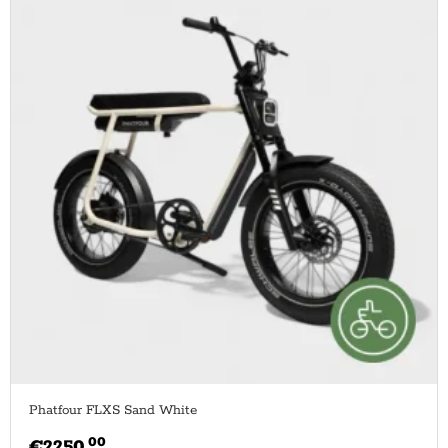
Phatfour FLXS Sand White
00
€
2250.