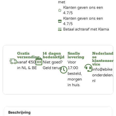
met
Klanten geven ons een
4.7/5
Klanten geven ons een
4.7/5
Betaal achteraf met Klarna
Gratis
14 dagen
Snelle
Nederland
verzending
bedenktijd
levering
se
klantenser
vanaf €50
Niet goed?
Voor
vice
in NL & BE
Geld terug
17:00
info@ebike
besteld,
onderdelen.
morgen
nl
in huis
Beschrijving