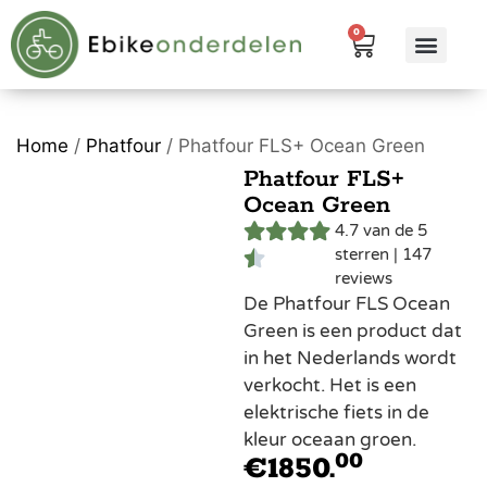
0
eBike me
Alle pr
Home
/
Phatfour
/ Phatfour FLS+ Ocean Green
Phatfour FLS+
Ocean Green
4.7 van de 5
sterren | 147
reviews
De Phatfour FLS Ocean
Green is een product dat
in het Nederlands wordt
verkocht. Het is een
elektrische fiets in de
kleur oceaan groen.
00
€
1850.