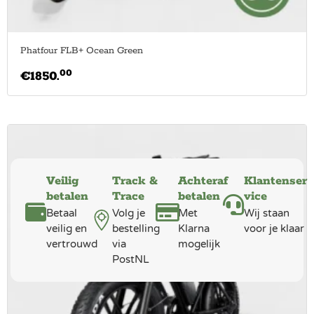
Phatfour FLB+ Ocean Green
00
€
1850.
Veilig
Track &
Achteraf
Klantenser
betalen
Trace
betalen
vice
Betaal
Volg je
Met
Wij staan
veilig en
bestelling
Klarna
voor je klaar
vertrouwd
via
mogelijk
PostNL