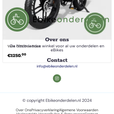
Over ons
De Nederlandse winkel voor al uw onderdelen en
Volta GTS Duo Black
eBikes
00
€
1250.
Contact
info@ebikeonderdelen.nl
© copyright Ebikeonderdelen.nl 2024
Over Ons
Privacyverklaring
Algemene Voorwaarden