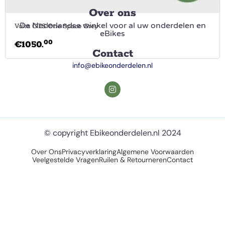
Over ons
De Nederlandse winkel voor al uw onderdelen en
Volta GTS One Space Grey
eBikes
00
€
1050.
Contact
info@ebikeonderdelen.nl
© copyright Ebikeonderdelen.nl 2024
Over Ons
Privacyverklaring
Algemene Voorwaarden
Veelgestelde Vragen
Ruilen & Retourneren
Contact