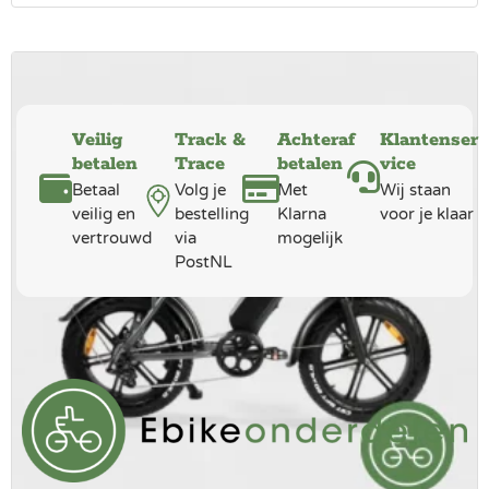
Veilig
Track &
Achteraf
Klantenser
betalen
Trace
betalen
vice
Betaal
Volg je
Met
Wij staan
veilig en
bestelling
Klarna
voor je klaar
vertrouwd
via
mogelijk
PostNL