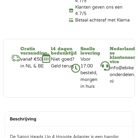
4.7/5
Klanten geven ons een
4.7/5
Betaal achteraf met Klarna
Gratis
14 dagen
Snelle
Nederland
verzending
bedenktijd
levering
se
klantenser
vanaf €50
Niet goed?
Voor
vice
in NL & BE
Geld terug
17:00
info@ebike
besteld,
onderdelen.
morgen
nl
in huis
Beschrijving
De Satori Heads Up 4 Hoogte Adapter is een handig