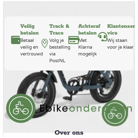
Veilig
Track &
Achteraf
Klantenser
betalen
Trace
betalen
vice
Betaal
Volg je
Met
Wij staan
veilig en
bestelling
Klarna
voor je klaar
vertrouwd
via
mogelijk
PostNL
Over ons