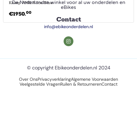
De Nederlandse winkel voor al uw onderdelen en
Knaap AMS X Ice Blue
eBikes
00
€
1950.
Contact
info@ebikeonderdelen.nl
© copyright Ebikeonderdelen.nl 2024
Over Ons
Privacyverklaring
Algemene Voorwaarden
Veelgestelde Vragen
Ruilen & Retourneren
Contact