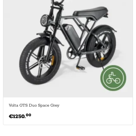
Volta GTS Duo Space Grey
00
€
1250.