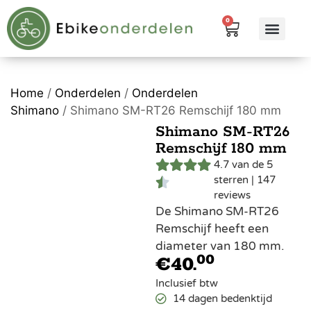
0
eBike me
Alle pr
Home
/
Onderdelen
/
Onderdelen
Shimano
/ Shimano SM-RT26 Remschijf 180 mm
Shimano SM-RT26
Remschijf 180 mm
4.7 van de 5
sterren | 147
reviews
De Shimano SM-RT26
Remschijf heeft een
diameter van 180 mm.
00
€
40.
Inclusief btw
14 dagen bedenktijd