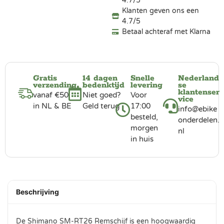
4.7/5
Klanten geven ons een
4.7/5
Betaal achteraf met Klarna
Gratis
14 dagen
Snelle
Nederland
verzending
bedenktijd
levering
se
klantenser
vanaf €50
Niet goed?
Voor
vice
in NL & BE
Geld terug
17:00
info@ebike
besteld,
onderdelen.
morgen
nl
in huis
Beschrijving
De Shimano SM-RT26 Remschijf is een hoogwaardig