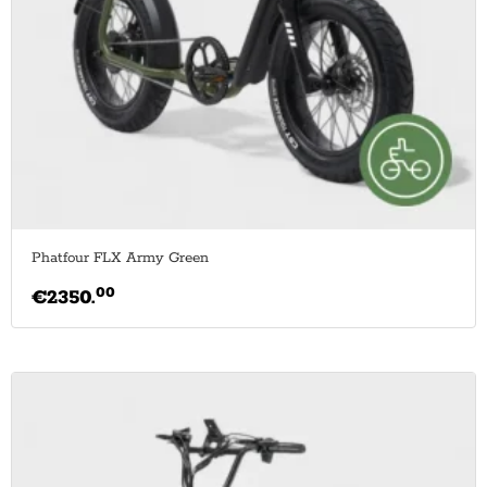
Phatfour FLX Army Green
00
€
2350.