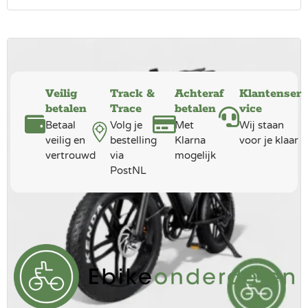
Veilig
Track &
Achteraf
Klantenser
betalen
Trace
betalen
vice
Betaal
Volg je
Met
Wij staan
veilig en
bestelling
Klarna
voor je klaar
vertrouwd
via
mogelijk
PostNL