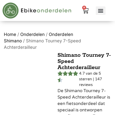
0
eBike me
Alle pr
Home
/
Onderdelen
/
Onderdelen
Shimano
/ Shimano Tourney 7-Speed
Achterderailleur
Shimano Tourney 7-
Speed
Achterderailleur
4.7 van de 5
sterren | 147
reviews
De Shimano Tourney 7-
Speed Achterderailleur is
een fietsonderdeel dat
speciaal is ontworpen