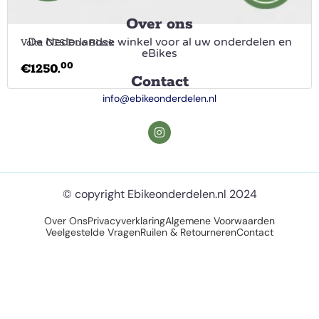
Over ons
De Nederlandse winkel voor al uw onderdelen en
Volta GTS Duo Black
eBikes
00
€
1250.
Contact
info@ebikeonderdelen.nl
© copyright Ebikeonderdelen.nl 2024
Over Ons
Privacyverklaring
Algemene Voorwaarden
Veelgestelde Vragen
Ruilen & Retourneren
Contact