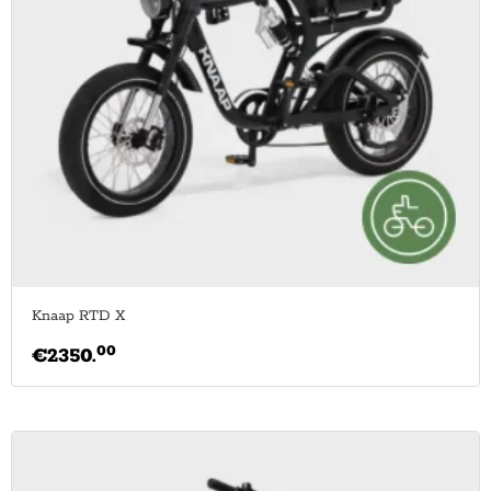
Knaap RTD X
00
€
2350.