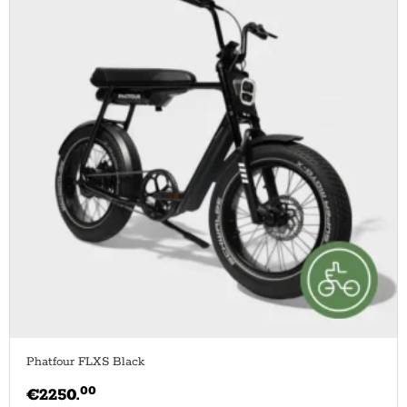
Phatfour FLXS Black
00
€
2250.