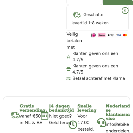
Geschatte
levertijd 1-8 weken
Veilig
betalen
met
Klanten geven ons een
4.7/5
Klanten geven ons een
4.7/5
Betaal achteraf met Klarna
Gratis
14 dagen
Snelle
Nederland
verzending
bedenktijd
levering
se
klantenser
vanaf €50
Niet goed?
Voor
vice
in NL & BE
Geld terug
17:00
info@ebike
besteld,
onderdelen.