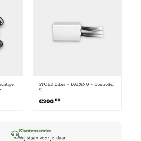
achtige
STOER Bikes – BAFANG – Controller
n
S1
00
€
200.
Klantenservice
Wij staan voor je klaar