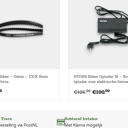
ikes – Gates – CDX Riem
STOER Bikes Oplader S1 – Kr
Drive
oplader voor elektrische fietse
0
00
00
€
105.
€
100.
 Trace
Achteraf betalen
bestelling via PostNL
Met Klarna mogelijk