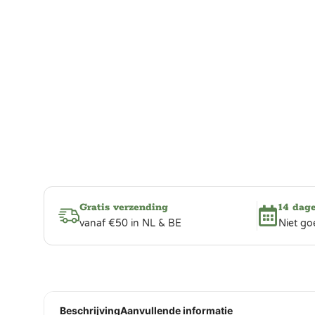
Gratis verzending
14 dag
vanaf €50 in NL & BE
Niet go
Beschrijving
Aanvullende informatie