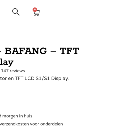
0
t
– BAFANG – TFT
lay
| 147 reviews
r en TFT LCD S1/S1 Display.
d morgen in huis
ra verzendkosten voor onderdelen