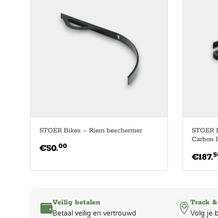
STOER Bikes – Riem beschermer
STOER B
Carbon 
00
€
50.
5
€
187.
Veilig betalen
Track &
Betaal veilig en vertrouwd
Volg je 