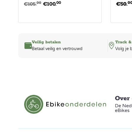
00
0
00
€
105.
€
100.
€
50.
Veilig betalen
Track &
Betaal veilig en vertrouwd
Volg je 
Over
De Nede
eBikes