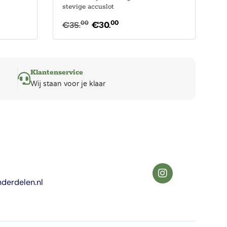
stevige accuslot
00
00
€
35.
€
30.
Klantenservice
Wij staan voor je klaar
derdelen.nl