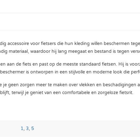
accessoire voor fietsers die hun kleding willen beschermen tegen v
ig materiaal, waardoor hij lang meegaat en bestand is tegen ver
 aan de fiets en past op de meeste standaard fietsen. Hij is voor
 De beschermer is ontworpen in een stijlvolle en moderne look die perfe
je geen zorgen meer te maken over vlekken en beschadigingen aan 
lijft, terwijl je geniet van een comfortabele en zorgeloze fietsrit.
1
,
3
,
5