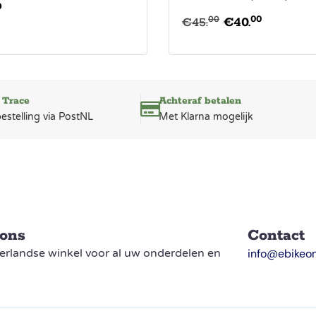
0
00
00
€
45.
€
40.
 Trace
Achteraf betalen
bestelling via PostNL
Met Klarna mogelijk
 ons
Contact
rlandse winkel voor al uw onderdelen en
info@ebikeon