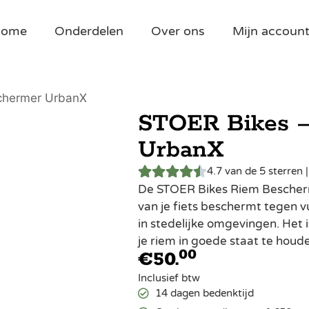
Home
Onderdelen
Over ons
Mijn accoun
chermer UrbanX
STOER Bikes –
UrbanX
4.7 van de 5 sterren 
De STOER Bikes Riem Bescherm
van je fiets beschermt tegen v
in stedelijke omgevingen. Het
je riem in goede staat te houd
00
€
50.
Inclusief btw
14 dagen bedenktijd