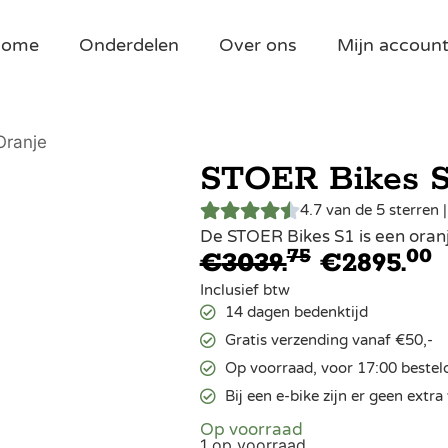
Home
Onderdelen
Over ons
Mijn accoun
Oranje
STOER Bikes S1
4.7 van de 5 sterren 
De STOER Bikes S1 is een oranj
75
00
€
3039.
€
2895.
Inclusief btw
14 dagen bedenktijd
Gratis verzending vanaf €50,-
Op voorraad, voor 17:00 bestel
Bij een e-bike zijn er geen ext
Op voorraad
1 op voorraad