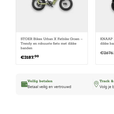
STOER Bikes Urban X Fatbike Groen –
KNAAP L
Trendy en robuuste fiets met dikke
dikke b
banden
€
2676.
00
€
3187.
Veilig betalen
Track &
Betaal veilig en vertrouwd
Volg je 