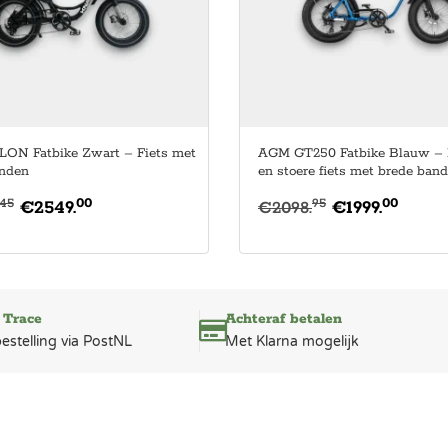
ON Fatbike Zwart – Fiets met
AGM GT250 Fatbike Blauw – 
anden
en stoere fiets met brede ban
00
00
45
95
€
2549.
€
2098.
€
1999.
 Trace
Achteraf betalen
bestelling via PostNL
Met Klarna mogelijk