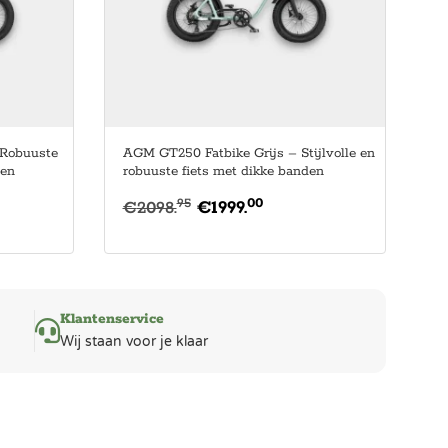
Robuuste
AGM GT250 Fatbike Grijs – Stijlvolle en
den
robuuste fiets met dikke banden
00
95
€
2098.
€
1999.
Klantenservice
Wij staan voor je klaar