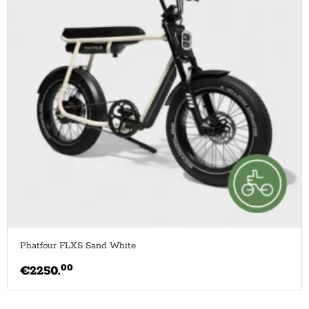
Phatfour FLXS Sand White
00
€
2250.