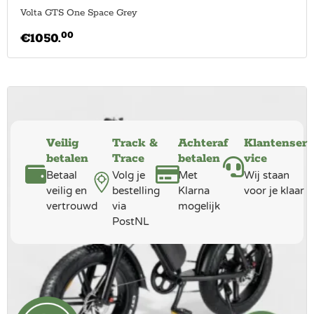
Volta GTS One Space Grey
00
€
1050.
Veilig
Track &
Achteraf
Klantenser
betalen
Trace
betalen
vice
Betaal
Volg je
Met
Wij staan
veilig en
bestelling
Klarna
voor je klaar
vertrouwd
via
mogelijk
PostNL