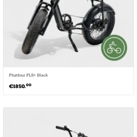
Phatfour FLS+ Black
00
€
1850.