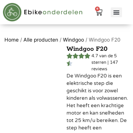
0
eBike me
Alle pr
Home
/
Alle producten
/
Windgoo
/ Windgoo F20
Windgoo F20
4.7 van de 5
sterren | 147
reviews
De Windgoo F20 is een
elektrische step die
geschikt is voor zowel
kinderen als volwassenen.
Het heeft een krachtige
motor en kan snelheden
tot 25 km/u bereiken. De
step heeft een