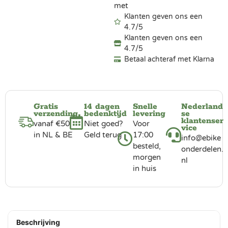
met
Klanten geven ons een
4.7/5
Klanten geven ons een
4.7/5
Betaal achteraf met Klarna
Gratis
14 dagen
Snelle
Nederland
verzending
bedenktijd
levering
se
klantenser
vanaf €50
Niet goed?
Voor
vice
in NL & BE
Geld terug
17:00
info@ebike
besteld,
onderdelen.
morgen
nl
in huis
Beschrijving