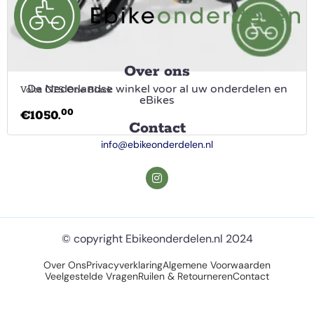
Over ons
De Nederlandse winkel voor al uw onderdelen en
Volta GTS One Black
eBikes
00
€
1050.
Contact
info@ebikeonderdelen.nl
© copyright Ebikeonderdelen.nl 2024
Over Ons
Privacyverklaring
Algemene Voorwaarden
Veelgestelde Vragen
Ruilen & Retourneren
Contact