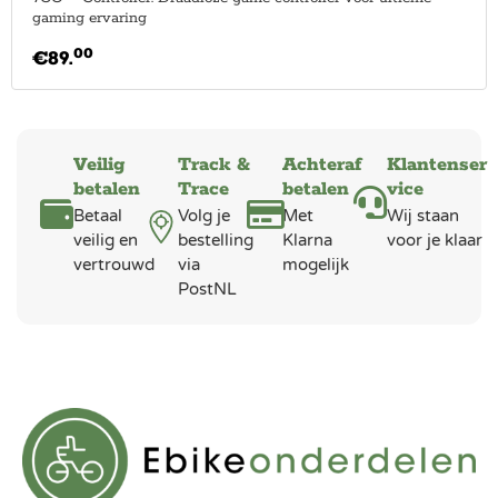
gaming ervaring
00
€
89.
Veilig
Track &
Achteraf
Klantenser
betalen
Trace
betalen
vice
Betaal
Volg je
Met
Wij staan
veilig en
bestelling
Klarna
voor je klaar
vertrouwd
via
mogelijk
PostNL