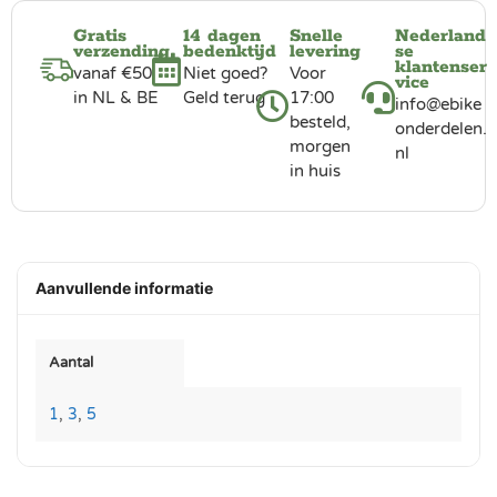
Gratis
14 dagen
Snelle
Nederland
verzending
bedenktijd
levering
se
klantenser
vanaf €50
Niet goed?
Voor
vice
in NL & BE
Geld terug
17:00
info@ebike
besteld,
onderdelen.
morgen
nl
in huis
Aanvullende informatie
Aantal
1
,
3
,
5