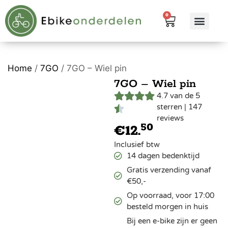
0
eBike me
Alle pr
Home
/
7GO
/ 7GO – Wiel pin
7GO – Wiel pin
4.7 van de 5
sterren | 147
reviews
50
€
12.
Inclusief btw
14 dagen bedenktijd
Gratis verzending vanaf
€50,-
Op voorraad, voor 17:00
besteld morgen in huis
Bij een e-bike zijn er geen