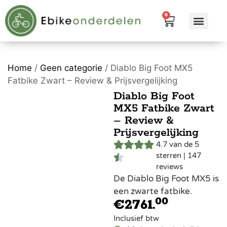
0
eBike me
Alle pr
Home
/
Geen categorie
/ Diablo Big Foot MX5
Fatbike Zwart – Review & Prijsvergelijking
Diablo Big Foot
MX5 Fatbike Zwart
– Review &
Prijsvergelijking
4.7 van de 5
sterren | 147
reviews
De Diablo Big Foot MX5 is
een zwarte fatbike.
00
€
2761.
Inclusief btw