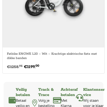
Fatbike ENGWE L20 – Wit – Krachtige elektrische fiets met
dikke banden
00
95
€
1258.
€
1199.
Veilig
Track &
Achteraf
Klantenser
betalen
Trace
betalen
vice
Betaal
Volg je
Met
Wij staan
veilig en
bestelling
Klarna
voor je klaar