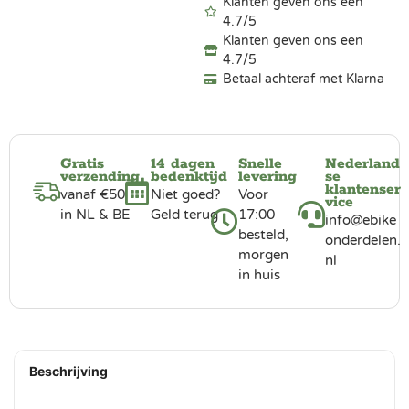
Klanten geven ons een
4.7/5
Klanten geven ons een
4.7/5
Betaal achteraf met Klarna
Gratis
14 dagen
Snelle
Nederland
verzending
bedenktijd
levering
se
klantenser
vanaf €50
Niet goed?
Voor
vice
in NL & BE
Geld terug
17:00
info@ebike
besteld,
onderdelen.
morgen
nl
in huis
Beschrijving