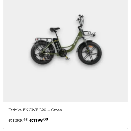
Fatbike ENGWE L20 – Groen
00
95
€
1258.
€
1199.