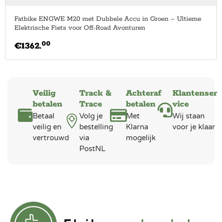
Fatbike ENGWE M20 met Dubbele Accu in Groen – Ultieme
Elektrische Fiets voor Off-Road Avonturen
00
€
1362.
Veilig
Track &
Achteraf
Klantenser
betalen
Trace
betalen
vice
Betaal
Volg je
Met
Wij staan
veilig en
bestelling
Klarna
voor je klaar
vertrouwd
via
mogelijk
PostNL