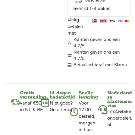
levertijd 1-8 weken
Veilig
betalen
met
Klanten geven ons een
4.7/5
Klanten geven ons een
4.7/5
Betaal achteraf met Klarna
Gratis
14 dagen
Snelle
Nederland
verzending
bedenktijd
levering
se
klantenser
vanaf €50
Niet goed?
Voor
vice
in NL & BE
Geld terug
17:00
info@ebike
besteld,
onderdelen.
morgen
nl
in huis