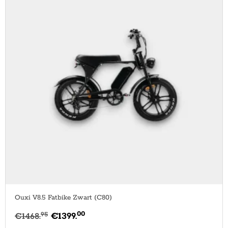
Ouxi V8.5 Fatbike Zwart (C80)
00
95
€
1468.
€
1399.