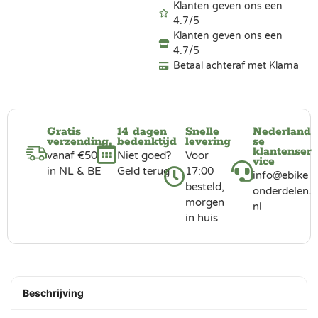
Klanten geven ons een
4.7/5
Klanten geven ons een
4.7/5
Betaal achteraf met Klarna
Gratis
14 dagen
Snelle
Nederland
verzending
bedenktijd
levering
se
klantenser
vanaf €50
Niet goed?
Voor
vice
in NL & BE
Geld terug
17:00
info@ebike
besteld,
onderdelen.
morgen
nl
in huis
Beschrijving