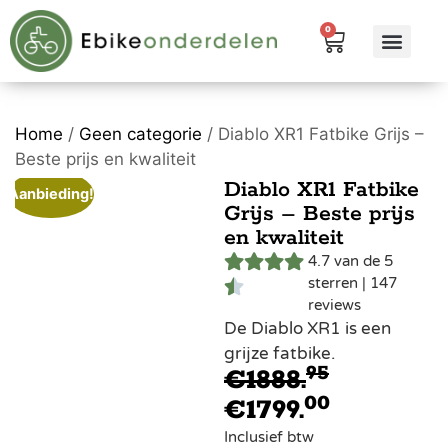
0
eBike me
Alle pr
Home
/
Geen categorie
/ Diablo XR1 Fatbike Grijs –
Beste prijs en kwaliteit
Diablo XR1 Fatbike
Aanbieding!
Grijs – Beste prijs
en kwaliteit
4.7 van de 5
sterren | 147
reviews
De Diablo XR1 is een
grijze fatbike.
95
€
1888.
00
€
1799.
Inclusief btw