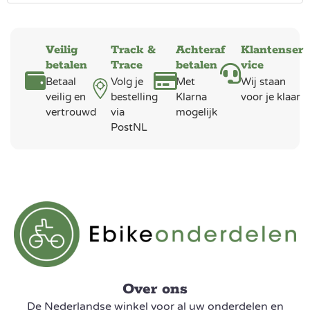
Veilig
Track &
Achteraf
Klantenser
betalen
Trace
betalen
vice
Betaal
Volg je
Met
Wij staan
veilig en
bestelling
Klarna
voor je klaar
vertrouwd
via
mogelijk
PostNL
Over ons
De Nederlandse winkel voor al uw onderdelen en