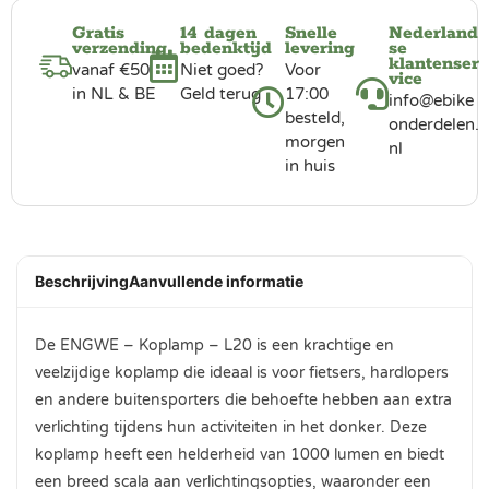
Gratis
14 dagen
Snelle
Nederland
verzending
bedenktijd
levering
se
klantenser
vanaf €50
Niet goed?
Voor
vice
in NL & BE
Geld terug
17:00
info@ebike
besteld,
onderdelen.
morgen
nl
in huis
Beschrijving
Aanvullende informatie
De ENGWE – Koplamp – L20 is een krachtige en
veelzijdige koplamp die ideaal is voor fietsers, hardlopers
en andere buitensporters die behoefte hebben aan extra
verlichting tijdens hun activiteiten in het donker. Deze
koplamp heeft een helderheid van 1000 lumen en biedt
een breed scala aan verlichtingsopties, waaronder een