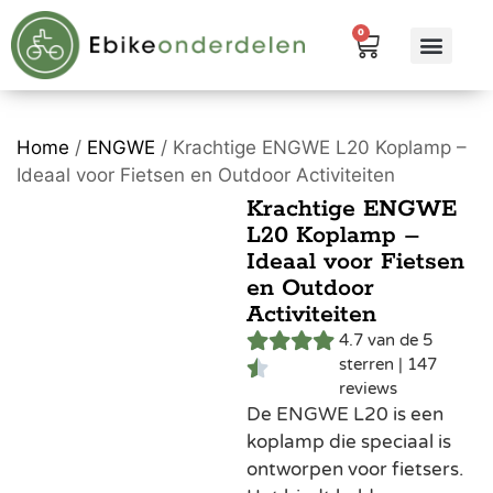
0
eBike me
Alle pr
Home
/
ENGWE
/ Krachtige ENGWE L20 Koplamp –
Ideaal voor Fietsen en Outdoor Activiteiten
Krachtige ENGWE
L20 Koplamp –
Ideaal voor Fietsen
en Outdoor
Activiteiten
4.7 van de 5
sterren | 147
reviews
De ENGWE L20 is een
koplamp die speciaal is
ontworpen voor fietsers.