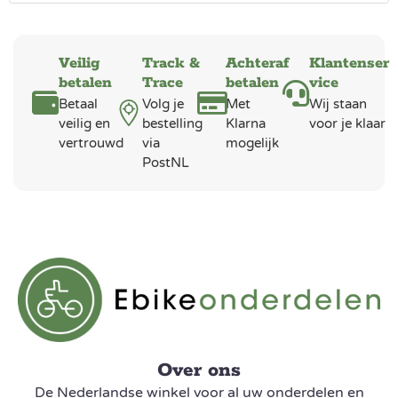
Veilig
Track &
Achteraf
Klantenser
betalen
Trace
betalen
vice
Betaal
Volg je
Met
Wij staan
veilig en
bestelling
Klarna
voor je klaar
vertrouwd
via
mogelijk
PostNL
Over ons
De Nederlandse winkel voor al uw onderdelen en