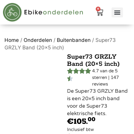
0
eBike me
Alle pr
Home
/
Onderdelen
/
Buitenbanden
/ Super73
GRZLY Band (20×5 inch)
Super73 GRZLY
Band (20×5 inch)
4.7 van de 5
sterren | 147
reviews
De Super73 GRZLY Band
is een 20×5 inch band
voor de Super73
elektrische fiets.
00
€
105.
Inclusief btw