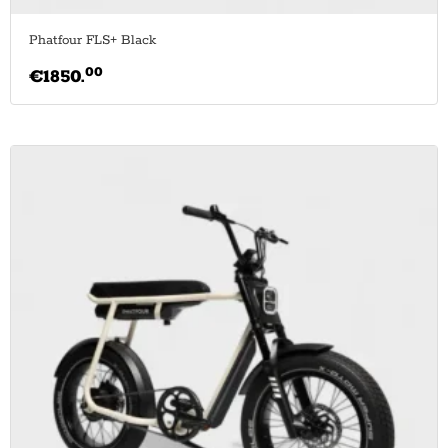
Phatfour FLS+ Black
00
€
1850.