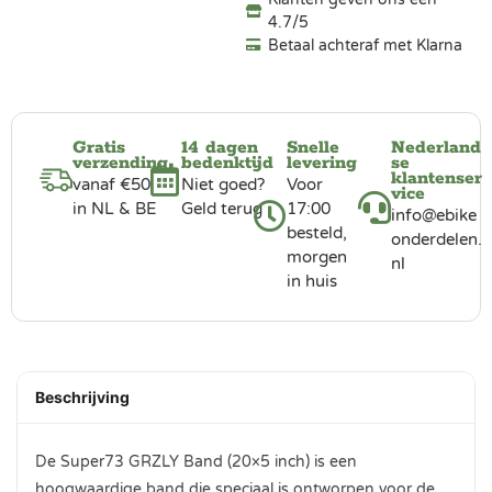
4.7/5
Betaal achteraf met Klarna
Gratis
14 dagen
Snelle
Nederland
verzending
bedenktijd
levering
se
klantenser
vanaf €50
Niet goed?
Voor
vice
in NL & BE
Geld terug
17:00
info@ebike
besteld,
onderdelen.
morgen
nl
in huis
Beschrijving
De Super73 GRZLY Band (20×5 inch) is een
hoogwaardige band die speciaal is ontworpen voor de