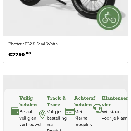
Phatfour FLXS Sand White
00
€
2250.
Veilig
Track &
Achteraf
Klantenser
betalen
Trace
betalen
vice
Betaal
Volg je
Met
Wij staan
veilig en
bestelling
Klarna
voor je klaar
vertrouwd
via
mogelijk
PostNL