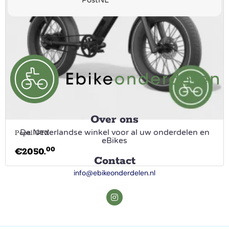
Over ons
De Nederlandse winkel voor al uw onderdelen en
Popal GTX
eBikes
00
€
2050.
Contact
info@ebikeonderdelen.nl