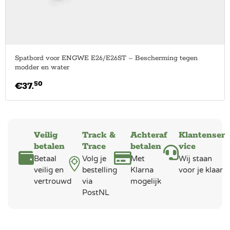
Spatbord voor ENGWE E26/E26ST – Bescherming tegen
modder en water
50
€
37.
Veilig
Track &
Achteraf
Klantenser
betalen
Trace
betalen
vice
Betaal
Volg je
Met
Wij staan
veilig en
bestelling
Klarna
voor je klaar
vertrouwd
via
mogelijk
PostNL