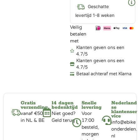
Geschatte
levertijd 1-8 weken
Veilig
betalen
met
Klanten geven ons een
4.7/5
Klanten geven ons een
4.7/5
Betaal achteraf met Klarna
Gratis
14 dagen
Snelle
Nederland
verzending
bedenktijd
levering
se
klantenser
vanaf €50
Niet goed?
Voor
vice
in NL & BE
Geld terug
17:00
info@ebike
besteld,
onderdelen.
morgen
nl