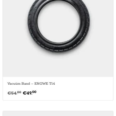
Vacuüm Band – ENGWE T14
00
00
€
54.
€
49.