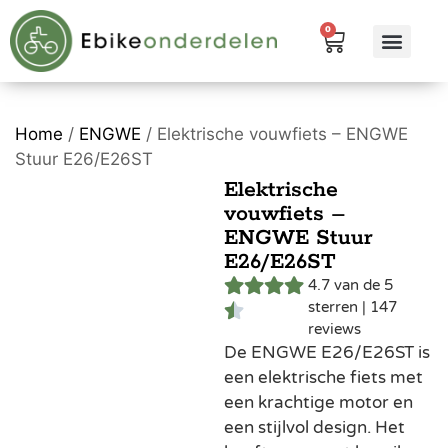
0
eBike me
Alle pr
Home
/
ENGWE
/ Elektrische vouwfiets – ENGWE
Stuur E26/E26ST
Elektrische
vouwfiets –
ENGWE Stuur
E26/E26ST
4.7 van de 5
sterren | 147
reviews
De ENGWE E26/E26ST is
een elektrische fiets met
een krachtige motor en
een stijlvol design. Het