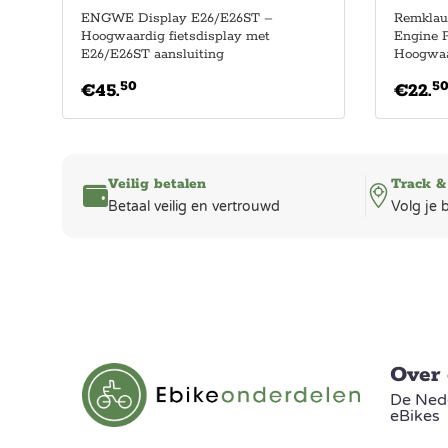
ENGWE Display E26/E26ST –
Remklau
Hoogwaardig fietsdisplay met
Engine P
E26/E26ST aansluiting
Hoogwaa
50
5
€
45.
€
22.
Veilig betalen
Track &
Betaal veilig en vertrouwd
Volg je 
Over
De Nede
eBikes