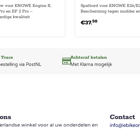
w voor ENGWE Engine X,
Spatbord voor ENGWE E26/E
ro en EP 2 Pro –
Bescherming tegen modder en
rdige kwaliteit
50
€
37.
0
 Trace
Achteraf betalen
bestelling via PostNL
Met Klarna mogelijk
 ons
Contact
rlandse winkel voor al uw onderdelen en
info@ebikeon