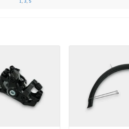
1
,
3
,
5