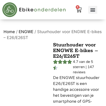
0
eBike me
Alle pr
Home
/
ENGWE
/ Stuurhouder voor ENGWE E-bikes
– E26/E26ST
Stuurhouder voor
ENGWE E-bikes –
E26/E26ST
4.7 van de 5
sterren | 147
reviews
De ENGWE stuurhouder
E26/E26ST is een
handige accessoire voor
het bevestigen van je
smartphone of GPS-