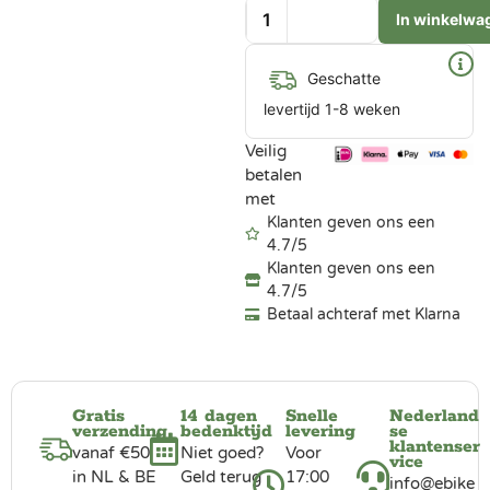
In winkelwa
Geschatte
levertijd 1-8 weken
Veilig
betalen
met
Klanten geven ons een
4.7/5
Klanten geven ons een
4.7/5
Betaal achteraf met Klarna
Gratis
14 dagen
Snelle
Nederland
verzending
bedenktijd
levering
se
klantenser
vanaf €50
Niet goed?
Voor
vice
in NL & BE
Geld terug
17:00
info@ebike