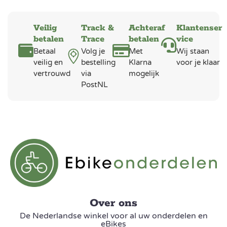
Veilig
Track &
Achteraf
Klantenser
betalen
Trace
betalen
vice
Betaal
Volg je
Met
Wij staan
veilig en
bestelling
Klarna
voor je klaar
vertrouwd
via
mogelijk
PostNL
Over ons
De Nederlandse winkel voor al uw onderdelen en
eBikes