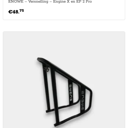
ENGWE – Versnelling – Engine X en EP 2 Pro
75
€
48.