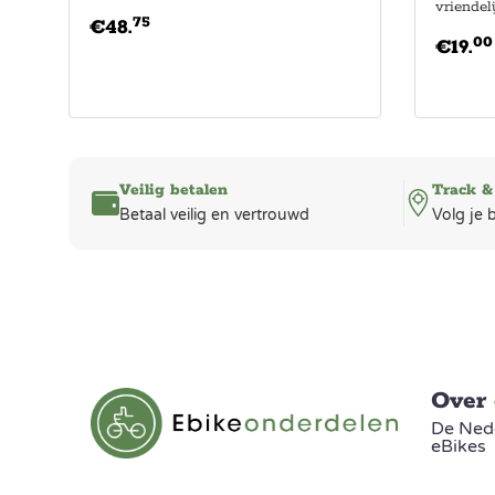
vriendeli
75
€
48.
00
€
19.
Veilig betalen
Track &
Betaal veilig en vertrouwd
Volg je 
Over
De Nede
eBikes