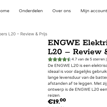
Home
Onderdelen
Over ons
Mijn accoun
ers L20 – Review & Prijs
ENGWE Elektri
L20 – Review &
4.7 van de 5 sterren 
De ENGWE L20 is een elektrisc
ideaal is voor dagelijks gebrui
lange levensduur van de batter
afstanden af te leggen. Met z
ontwerp is de ENGWE L20 een 
reizen.
00
€
19.