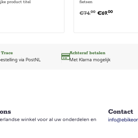
jke product titel
fietsen
00
00
€
74.
€
69.
 Trace
Achteraf betalen
bestelling via PostNL
Met Klarna mogelijk
 ons
Contact
rlandse winkel voor al uw onderdelen en
info@ebikeon