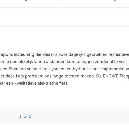
apondersteuning die ideaal is voor dagelijks gebruik en recreatiev
oor je gemakkelijk lange afstanden kunt afleggen zonder al te veel
en Shimano versnellingssysteem en hydraulische schijfremmen voor
et deze fiets probleemloos lange tochten maken. De ENGWE Trapper
r een kwalitatieve elektrische fiets.
1
,
3
,
5