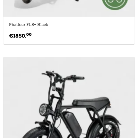
Phatfour FLS+ Black
00
€
1850.