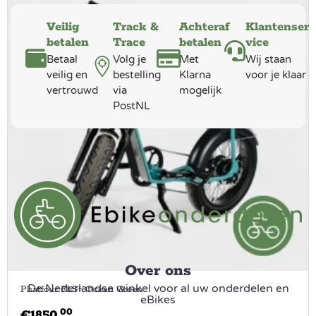
Veilig
Track &
Achteraf
Klantenser
betalen
Trace
betalen
vice
Betaal
Volg je
Met
Wij staan
veilig en
bestelling
Klarna
voor je klaar
vertrouwd
via
mogelijk
PostNL
Over ons
De Nederlandse winkel voor al uw onderdelen en
Phatfour FLS+ Ocean Green
eBikes
00
€
1850.