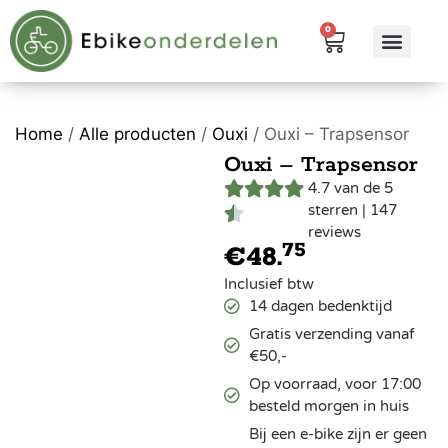
0
eBike me
Alle pr
Home
/
Alle producten
/
Ouxi
/ Ouxi – Trapsensor
Ouxi – Trapsensor
4.7 van de 5
sterren | 147
reviews
75
€
48.
Inclusief btw
14 dagen bedenktijd
Gratis verzending vanaf
€50,-
Op voorraad, voor 17:00
besteld morgen in huis
Bij een e-bike zijn er geen