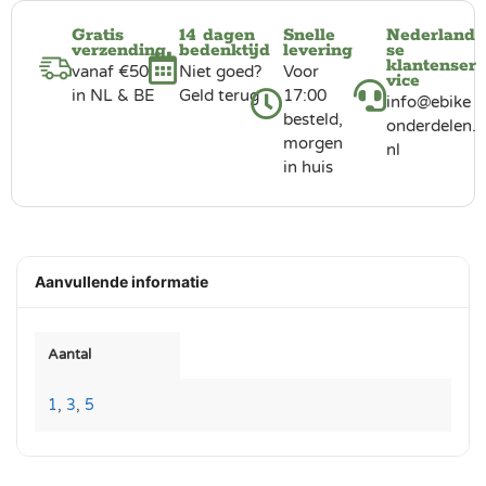
Gratis
14 dagen
Snelle
Nederland
verzending
bedenktijd
levering
se
klantenser
vanaf €50
Niet goed?
Voor
vice
in NL & BE
Geld terug
17:00
info@ebike
besteld,
onderdelen.
morgen
nl
in huis
Aanvullende informatie
Aantal
1
,
3
,
5