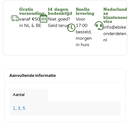
Gratis
14 dagen
Snelle
Nederland
verzending
bedenktijd
levering
se
klantenser
vanaf €50
Niet goed?
Voor
vice
in NL & BE
Geld terug
17:00
info@ebike
besteld,
onderdelen.
morgen
nl
in huis
Aanvullende informatie
Aantal
1
,
3
,
5