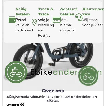
Veilig
Track &
Achteraf
Klantenser
betalen
Trace
betalen
vice
Betaal
Volg je
Met
Wij staan
veilig en
bestelling
Klarna
voor je klaar
vertrouwd
via
mogelijk
PostNL
Over ons
De Nederlandse winkel voor al uw onderdelen en
Knaap AMS X Ice Blue
eBikes
00
€
1950.