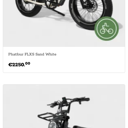
Phatfour FLXS Sand White
00
€
2250.