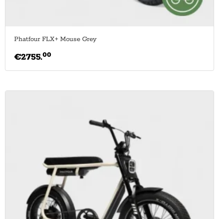
Phatfour FLX+ Mouse Grey
00
€
2755.