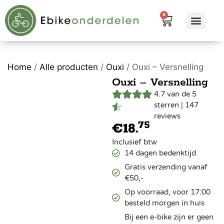
0
eBike me
Alle pr
Home
/
Alle producten
/
Ouxi
/ Ouxi – Versnelling
Ouxi – Versnelling
4.7 van de 5
sterren | 147
reviews
75
€
18.
Inclusief btw
14 dagen bedenktijd
Gratis verzending vanaf
€50,-
Op voorraad, voor 17:00
besteld morgen in huis
Bij een e-bike zijn er geen