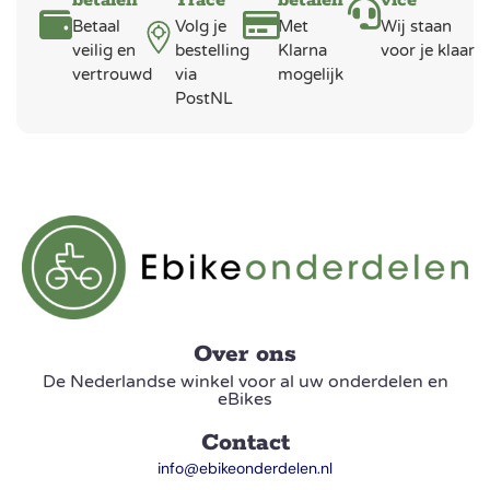
betalen
Trace
betalen
vice
Betaal
Volg je
Met
Wij staan
veilig en
bestelling
Klarna
voor je klaar
vertrouwd
via
mogelijk
PostNL
Over ons
De Nederlandse winkel voor al uw onderdelen en
eBikes
Contact
info@ebikeonderdelen.nl