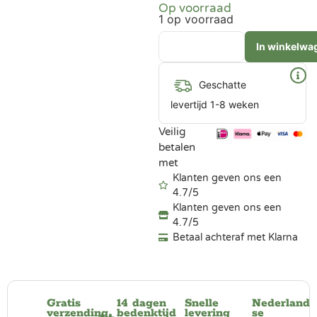
Op voorraad
1 op voorraad
In winkelwa
Geschatte
levertijd 1-8 weken
Veilig
betalen
met
Klanten geven ons een
4.7/5
Klanten geven ons een
4.7/5
Betaal achteraf met Klarna
Gratis
14 dagen
Snelle
Nederland
verzending
bedenktijd
levering
se