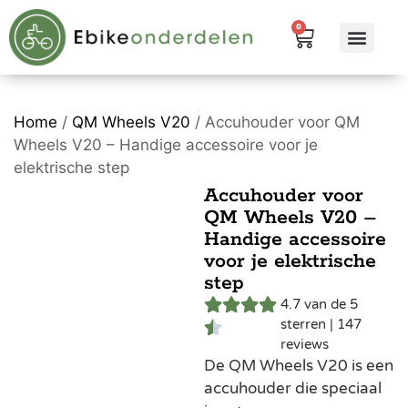
0
eBike me
Alle pr
Home
/
QM Wheels V20
/ Accuhouder voor QM
Wheels V20 – Handige accessoire voor je
elektrische step
Accuhouder voor
QM Wheels V20 –
Handige accessoire
voor je elektrische
step
4.7 van de 5
sterren | 147
reviews
De QM Wheels V20 is een
accuhouder die speciaal