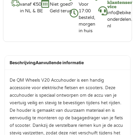
klantenser
vanaf €50
Niet goed?
Voor
vice
in NL & BE
Geld terug
17:00
info@ebike
besteld,
onderdelen.
morgen
nl
in huis
Beschrijving
Aanvullende informatie
De QM Wheels V20 Accuhouder is een handig
accessoire voor elektrische fietsen en scooters. Deze
accuhouder is speciaal ontworpen om de accu van je
voertuig veilig en stevig te bevestigen tijdens het rijden.
De houder is gemaakt van duurzaam materiaal en is
eenvoudig te monteren op de bagagedrager van je fiets
of scooter. Dankzij de verstelbare riemen kun je de accu
stevig vastzetten, zodat deze niet verschuift tijdens het