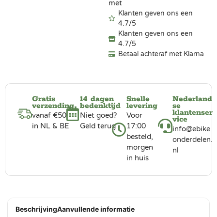
met
Klanten geven ons een
4.7/5
Klanten geven ons een
4.7/5
Betaal achteraf met Klarna
Gratis
14 dagen
Snelle
Nederland
verzending
bedenktijd
levering
se
klantenser
vanaf €50
Niet goed?
Voor
vice
in NL & BE
Geld terug
17:00
info@ebike
besteld,
onderdelen.
morgen
nl
in huis
Beschrijving
Aanvullende informatie