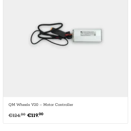
QM Wheels V20 – Motor Controller
00
00
€
124.
€
119.