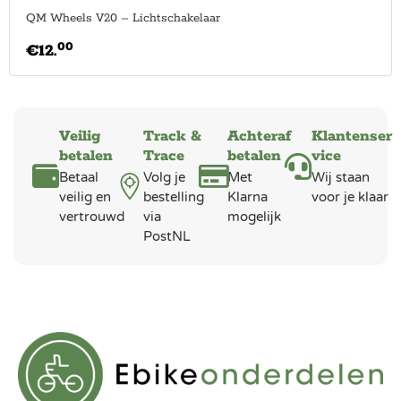
QM Wheels V20 – Lichtschakelaar
00
€
12.
Veilig
Track &
Achteraf
Klantenser
betalen
Trace
betalen
vice
Betaal
Volg je
Met
Wij staan
veilig en
bestelling
Klarna
voor je klaar
vertrouwd
via
mogelijk
PostNL