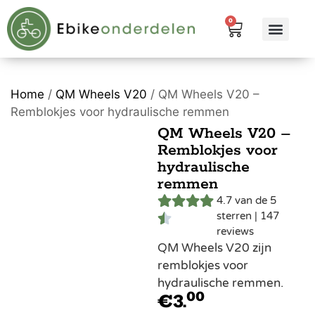
0
eBike me
Alle pr
Home
/
QM Wheels V20
/ QM Wheels V20 –
Remblokjes voor hydraulische remmen
QM Wheels V20 –
Remblokjes voor
hydraulische
remmen
4.7 van de 5
sterren | 147
reviews
QM Wheels V20 zijn
remblokjes voor
hydraulische remmen.
00
€
3.