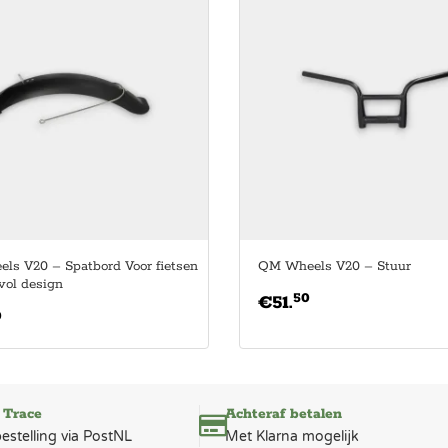
s V20 – Spatbord Voor fietsen
QM Wheels V20 – Stuur
lvol design
50
€
51.
0
 Trace
Achteraf betalen
bestelling via PostNL
Met Klarna mogelijk