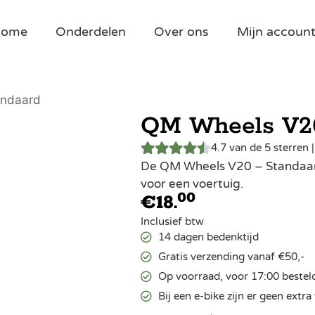
Home
Onderdelen
Over ons
Mijn accoun
andaard
QM Wheels V20
4.7 van de 5 sterren 
De QM Wheels V20 – Standaard 
voor een voertuig.
00
€
18.
Inclusief btw
14 dagen bedenktijd
Gratis verzending vanaf €50,-
Op voorraad, voor 17:00 bestel
Bij een e-bike zijn er geen ext