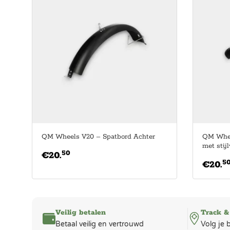
QM Wheels V20 – Spatbord Achter
QM Wheel
met stij
50
€
20.
5
€
20.
Veilig betalen
Track &
Betaal veilig en vertrouwd
Volg je 