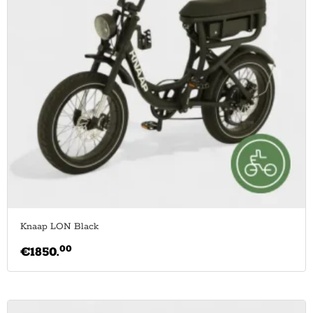
Knaap LON Black
00
€
1850.