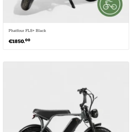
Phatfour FLS+ Black
00
€
1850.