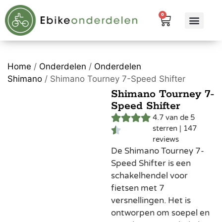
0
eBike me
Alle pr
Home
/
Onderdelen
/
Onderdelen
Shimano
/ Shimano Tourney 7-Speed Shifter
Shimano Tourney 7-
Speed Shifter
4.7 van de 5
sterren | 147
reviews
De Shimano Tourney 7-
Speed Shifter is een
schakelhendel voor
fietsen met 7
versnellingen. Het is
ontworpen om soepel en