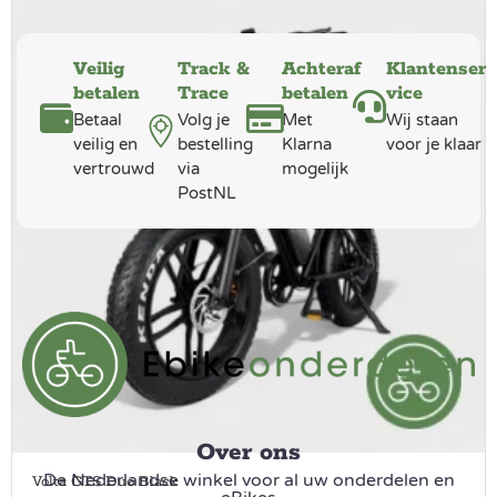
Veilig
Track &
Achteraf
Klantenser
betalen
Trace
betalen
vice
Betaal
Volg je
Met
Wij staan
veilig en
bestelling
Klarna
voor je klaar
vertrouwd
via
mogelijk
PostNL
Over ons
De Nederlandse winkel voor al uw onderdelen en
Volta GTS Duo Black