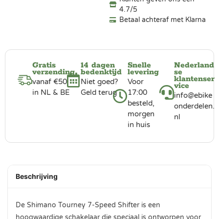
4.7/5
Betaal achteraf met Klarna
Gratis
14 dagen
Snelle
Nederland
verzending
bedenktijd
levering
se
klantenser
vanaf €50
Niet goed?
Voor
vice
in NL & BE
Geld terug
17:00
info@ebike
besteld,
onderdelen.
morgen
nl
in huis
Beschrijving
De Shimano Tourney 7-Speed Shifter is een
hoogwaardige schakelaar die speciaal is ontworpen voor