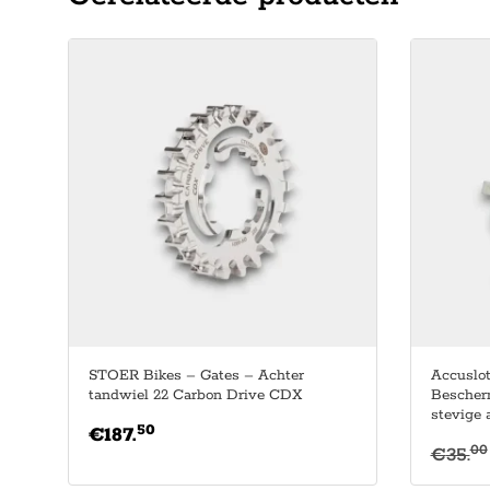
STOER Bikes – Gates – Achter
Accuslot
tandwiel 22 Carbon Drive CDX
Bescherm
stevige 
50
€
187.
00
€
35.