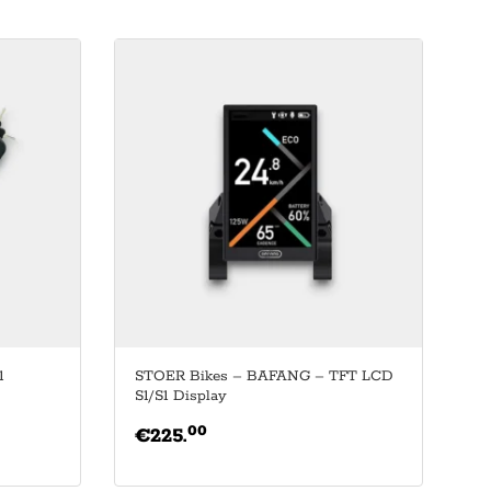
1
STOER Bikes – BAFANG – TFT LCD
S1/S1 Display
00
€
225.