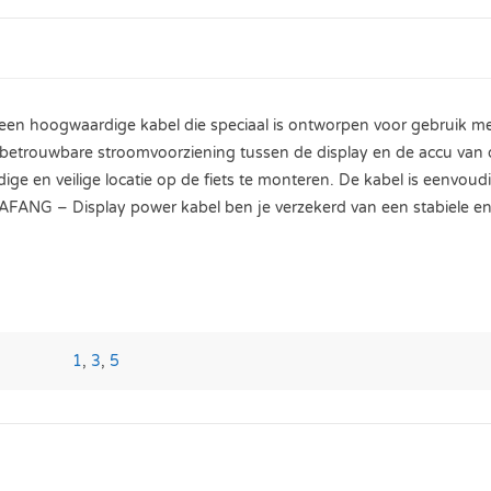
n hoogwaardige kabel die speciaal is ontworpen voor gebruik met 
etrouwbare stroomvoorziening tussen de display en de accu van de 
e en veilige locatie op de fiets te monteren. De kabel is eenvoudig
ANG – Display power kabel ben je verzekerd van een stabiele en 
1
,
3
,
5