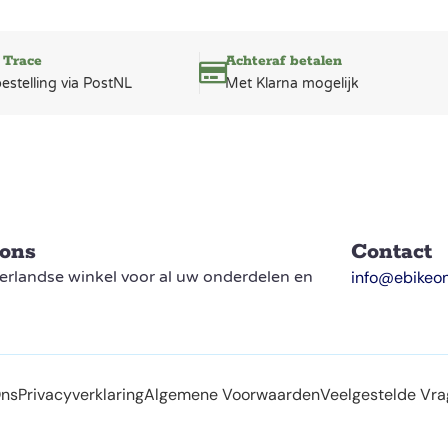
 Trace
Achteraf betalen
bestelling via PostNL
Met Klarna mogelijk
 ons
Contact
rlandse winkel voor al uw onderdelen en
info@ebikeon
Ons
Privacyverklaring
Algemene Voorwaarden
Veelgestelde Vr