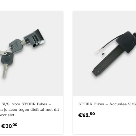
 S1/S1 voor STOER Bikes –
STOER Bikes – Accuslee S1/S
 je accu tegen diefstal met dit
50
€
62.
accuslot
00
€
30.