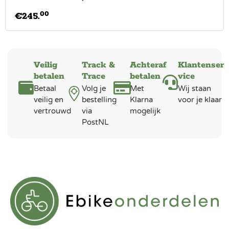
00
€
245.
Veilig
Track &
Achteraf
Klantenser
betalen
Trace
betalen
vice
Betaal
Volg je
Met
Wij staan
veilig en
bestelling
Klarna
voor je klaar
vertrouwd
via
mogelijk
PostNL