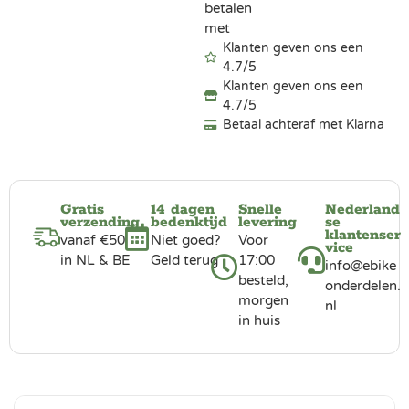
betalen
met
Klanten geven ons een
4.7/5
Klanten geven ons een
4.7/5
Betaal achteraf met Klarna
Gratis
14 dagen
Snelle
Nederland
verzending
bedenktijd
levering
se
klantenser
vanaf €50
Niet goed?
Voor
vice
in NL & BE
Geld terug
17:00
info@ebike
besteld,
onderdelen.
morgen
nl
in huis