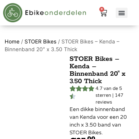
0
eBike me
Alle pr
Home
/
STOER Bikes
/ STOER Bikes – Kenda –
Binnenband 20″ x 3.50 Thick
STOER Bikes –
Kenda –
Binnenband 20″ x
3.50 Thick
4.7 van de 5
sterren | 147
reviews
Een dikke binnenband
van Kenda voor een 20
inch x 3.50 band van
STOER Bikes.
00