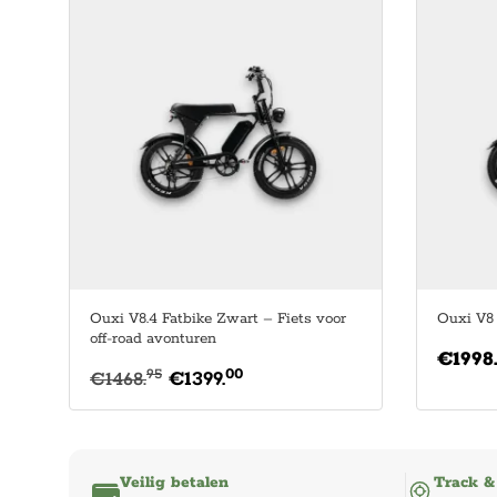
Ouxi V8.4 Fatbike Zwart – Fiets voor
Ouxi V8
off-road avonturen
€
1998
00
95
€
1468.
€
1399.
Veilig betalen
Track &