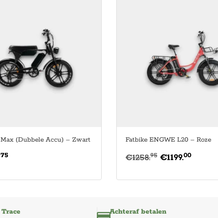
 Max (Dubbele Accu) – Zwart
Fatbike ENGWE L20 – Roze
75
00
95
.
€
1258.
€
1199.
 Trace
Achteraf betalen