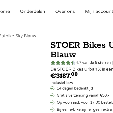
Home
Onderdelen
Over ons
Mijn accoun
Fatbike Sky Blauw
STOER Bikes U
Blauw
4.7 van de 5 sterren 
De STOER Bikes Urban X is een 
00
€
3187.
Inclusief btw
14 dagen bedenktijd
Gratis verzending vanaf €50,-
Op voorraad, voor 17:00 bestel
Bij een e-bike zijn er geen ext