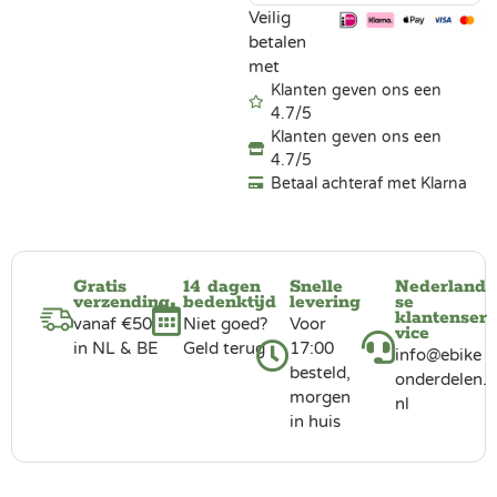
Veilig
betalen
met
Klanten geven ons een
4.7/5
Klanten geven ons een
4.7/5
Betaal achteraf met Klarna
Gratis
14 dagen
Snelle
Nederland
verzending
bedenktijd
levering
se
klantenser
vanaf €50
Niet goed?
Voor
vice
in NL & BE
Geld terug
17:00
info@ebike
besteld,
onderdelen.
morgen
nl
in huis