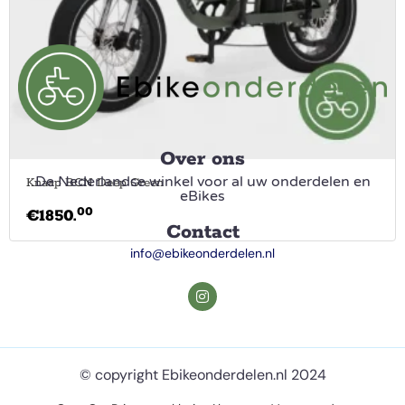
Over ons
De Nederlandse winkel voor al uw onderdelen en
Knaap BCN Deep Green
eBikes
00
€
1850.
Contact
info@ebikeonderdelen.nl
© copyright Ebikeonderdelen.nl 2024