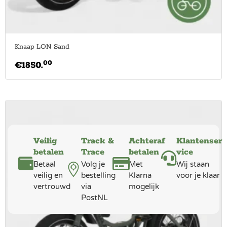
Knaap LON Sand
00
€
1850.
Veilig
Track &
Achteraf
Klantenser
betalen
Trace
betalen
vice
Betaal
Volg je
Met
Wij staan
veilig en
bestelling
Klarna
voor je klaar
vertrouwd
via
mogelijk
PostNL