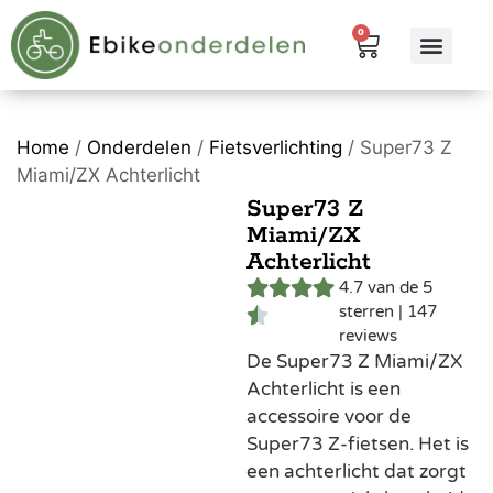
0
eBike me
Alle pr
Home
/
Onderdelen
/
Fietsverlichting
/ Super73 Z
Miami/ZX Achterlicht
Super73 Z
Miami/ZX
Achterlicht
4.7 van de 5
sterren | 147
reviews
De Super73 Z Miami/ZX
Achterlicht is een
accessoire voor de
Super73 Z-fietsen. Het is
een achterlicht dat zorgt