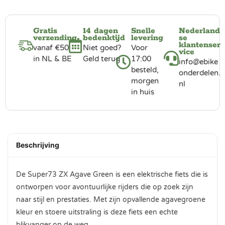
Gratis
14 dagen
Snelle
Nederland
verzending
bedenktijd
levering
se
klantenser
vanaf €50
Niet goed?
Voor
vice
in NL & BE
Geld terug
17:00
info@ebike
besteld,
onderdelen.
morgen
nl
in huis
Beschrijving
De Super73 ZX Agave Green is een elektrische fiets die is
ontworpen voor avontuurlijke rijders die op zoek zijn
naar stijl en prestaties. Met zijn opvallende agavegroene
kleur en stoere uitstraling is deze fiets een echte
blikvanger op de weg.