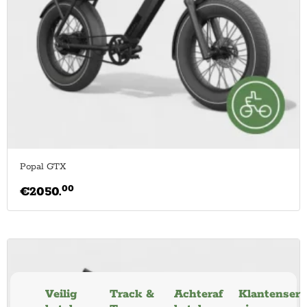
Popal GTX
00
€
2050.
Veilig
Track &
Achteraf
Klantenser