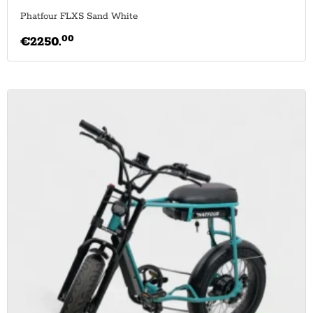
Phatfour FLXS Sand White
00
€
2250.