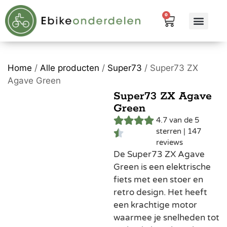
0
eBike me
Alle pr
Home
/
Alle producten
/
Super73
/ Super73 ZX
Agave Green
Super73 ZX Agave
Green
4.7 van de 5
sterren | 147
reviews
De Super73 ZX Agave
Green is een elektrische
fiets met een stoer en
retro design. Het heeft
een krachtige motor
waarmee je snelheden tot