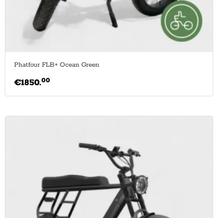
Phatfour FLB+ Ocean Green
00
€
1850.