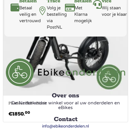
betalen
Trace
betalen
vice
Betaal
Volg je
Met
Wij staan
veilig en
bestelling
Klarna
voor je klaar
vertrouwd
via
mogelijk
PostNL
Over ons
De Nederlandse winkel voor al uw onderdelen en
Phatfour FLB+ Black
eBikes
00
€
1850.
Contact
info@ebikeonderdelen.nl