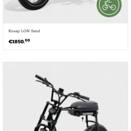
Knaap LON Sand
00
€
1850.