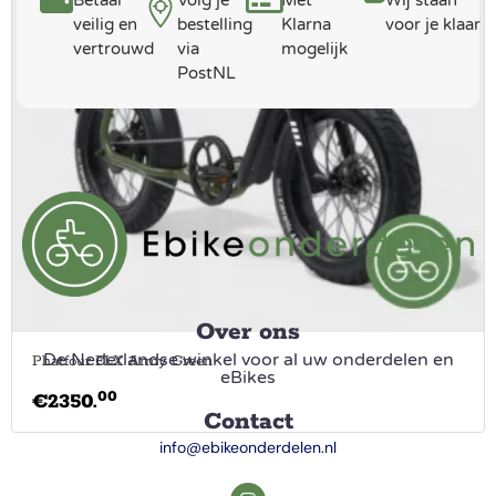
Betaal
Volg je
Met
Wij staan
veilig en
bestelling
Klarna
voor je klaar
vertrouwd
via
mogelijk
PostNL
Over ons
De Nederlandse winkel voor al uw onderdelen en
Phatfour FLX Army Green
eBikes
00
€
2350.
Contact
info@ebikeonderdelen.nl