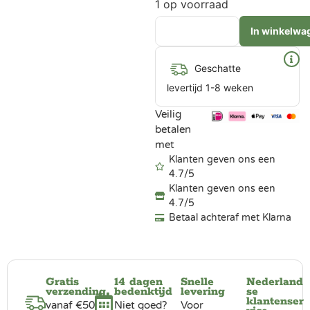
1 op voorraad
In winkelwa
Geschatte
levertijd 1-8 weken
Veilig
betalen
met
Klanten geven ons een
4.7/5
Klanten geven ons een
4.7/5
Betaal achteraf met Klarna
Gratis
14 dagen
Snelle
Nederland
verzending
bedenktijd
levering
se
klantenser
vanaf €50
Niet goed?
Voor