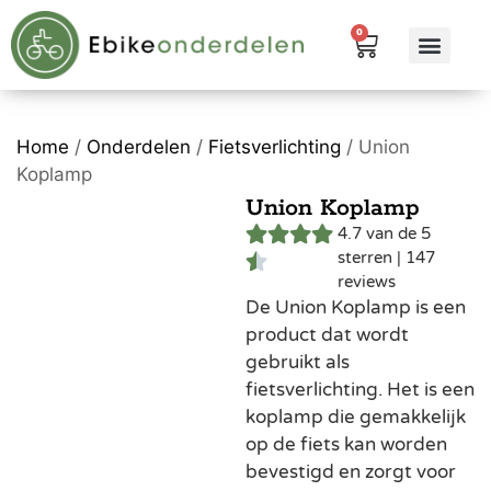
0
eBike me
Alle pr
Home
/
Onderdelen
/
Fietsverlichting
/ Union
Koplamp
Union Koplamp
4.7 van de 5
sterren | 147
reviews
De Union Koplamp is een
product dat wordt
gebruikt als
fietsverlichting. Het is een
koplamp die gemakkelijk
op de fiets kan worden
bevestigd en zorgt voor