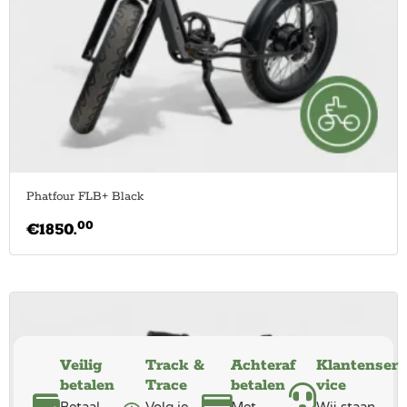
Phatfour FLB+ Black
00
€
1850.
Veilig
Track &
Achteraf
Klantenser
betalen
Trace
betalen
vice