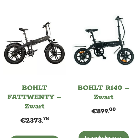
BOHLT
BOHLT R140 –
FATTWENTY –
Zwart
Zwart
00
€
899.
75
€
2373.
In winkelwagen