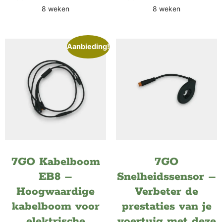
8 weken
8 weken
Aanbieding!
7GO Kabelboom
7GO
EB8 –
Snelheidssensor –
Hoogwaardige
Verbeter de
kabelboom voor
prestaties van je
elektrische
voertuig met deze