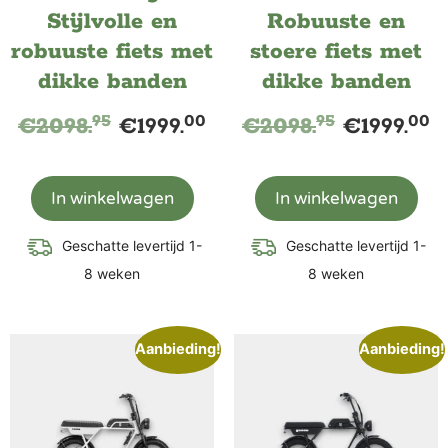
Stijlvolle en
Robuuste en
robuuste fiets met
stoere fiets met
dikke banden
dikke banden
95
00
95
00
€
2098.
€
1999.
€
2098.
€
1999.
In winkelwagen
In winkelwagen
Geschatte levertijd 1-
Geschatte levertijd 1-
8 weken
8 weken
Aanbieding!
Aanbieding!