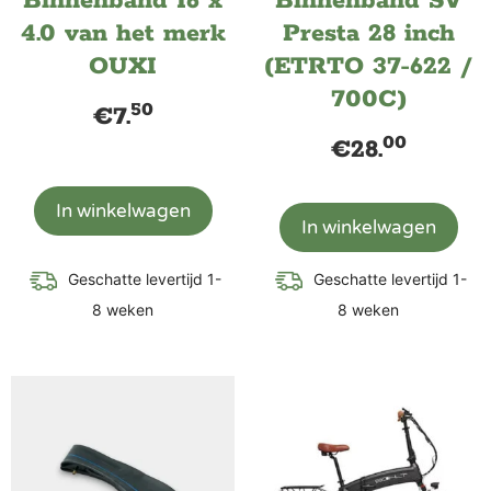
Binnenband 16 x
Binnenband SV
4.0 van het merk
Presta 28 inch
OUXI
(ETRTO 37-622 /
700C)
50
€
7.
00
€
28.
In winkelwagen
In winkelwagen
Geschatte levertijd 1-
Geschatte levertijd 1-
8 weken
8 weken