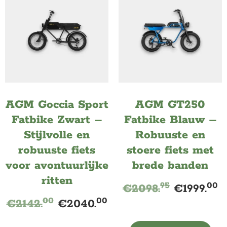
AGM Goccia Sport
AGM GT250
Fatbike Zwart –
Fatbike Blauw –
Stijlvolle en
Robuuste en
robuuste fiets
stoere fiets met
voor avontuurlijke
brede banden
ritten
95
00
€
2098.
€
1999.
00
00
€
2142.
€
2040.