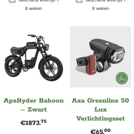
8 weken
8 weken
ApeRyder Baboon
Axa Greenline 50
– Zwart
Lux
Verlichtingsset
75
€
1873.
00
€
65.