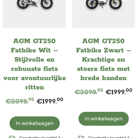
AGM GT250
AGM GT250
Fatbike Wit –
Fatbike Zwart –
Stijlvolle en
Krachtige en
robuuste fiets
stoere fiets met
voor avontuurlijke
brede banden
ritten
95
00
€
2098.
€
1999.
95
00
€
2098.
€
1999.
In winkelwagen
In winkelwagen
Geschatte levertijd 1-
Geschatte levertijd 1-