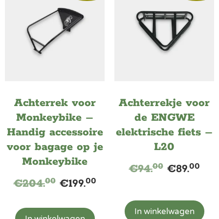
Achterrek voor
Achterrekje voor
Monkeybike –
de ENGWE
Handig accessoire
elektrische fiets –
voor bagage op je
L20
Monkeybike
00
00
€
94.
€
89.
00
00
€
204.
€
199.
In winkelwagen
In winkelwagen