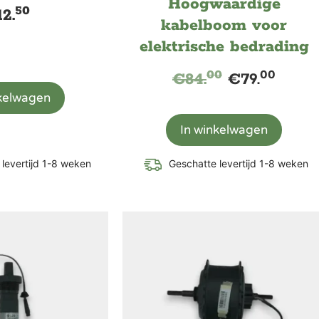
Hoogwaardige
50
12.
kabelboom voor
elektrische bedrading
00
00
€
84.
€
79.
nkelwagen
In winkelwagen
levertijd 1-8 weken
Geschatte levertijd 1-8 weken