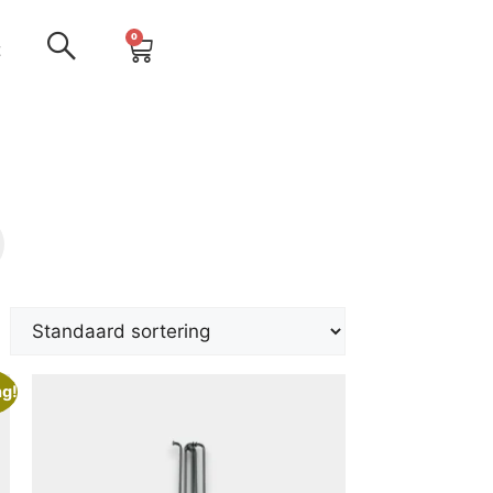
0
t
ng!