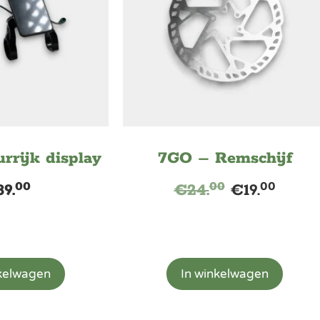
rrijk display
7GO – Remschijf
00
00
00
89.
€
24.
€
19.
nkelwagen
In winkelwagen