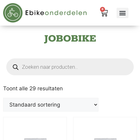
0
eBike me
Alle pr
JOBOBIKE
Toont alle 29 resultaten