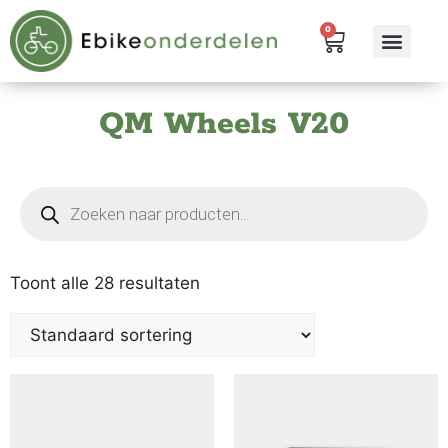
0
eBike me
Alle pr
QM Wheels V20
Toont alle 28 resultaten