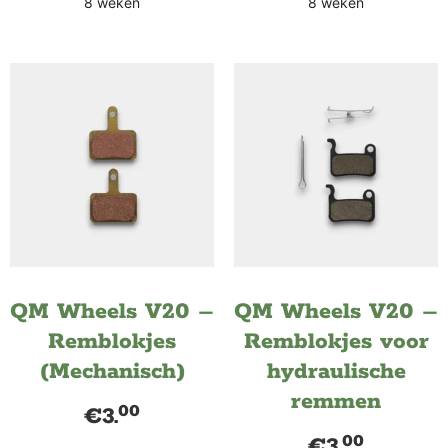
8 weken
8 weken
QM Wheels V20 –
QM Wheels V20 –
Remblokjes
Remblokjes voor
(Mechanisch)
hydraulische
remmen
00
€
3.
00
€
3.