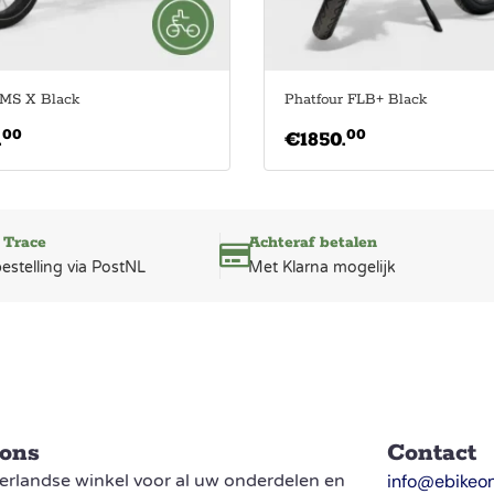
MS X Black
Phatfour FLB+ Black
00
00
.
€
1850.
 Trace
Achteraf betalen
bestelling via PostNL
Met Klarna mogelijk
 ons
Contact
rlandse winkel voor al uw onderdelen en
info@ebikeon