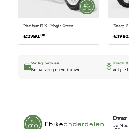
Phatfour FLX+ Magic Green
Knaap A
00
€
2750.
€
1950
Veilig betalen
Track &
Betaal veilig en vertrouwd
Volg je 
Over
De Nede